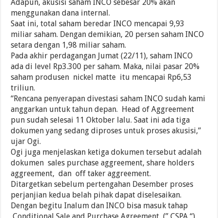
Adapun, akusisi saham INCO sebesar 20% akan
menggunakan dana internal.
Saat ini, total saham beredar INCO mencapai 9,93
miliar saham. Dengan demikian, 20 persen saham INCO
setara dengan 1,98 miliar saham.
Pada akhir perdagangan Jumat (22/11), saham INCO
ada di level Rp3.300 per saham. Maka, nilai pasar 20%
saham produsen nickel matte itu mencapai Rp6,53
triliun.
“Rencana penyerapan divestasi saham INCO sudah kami
anggarkan untuk tahun depan. Head of Aggreement
pun sudah selesai 11 Oktober lalu. Saat ini ada tiga
dokumen yang sedang diproses untuk proses akusisi,”
ujar Ogi.
Ogi juga menjelaskan ketiga dokumen tersebut adalah
dokumen sales purchase aggreement, share holders
aggreement, dan off taker aggreement.
Ditargetkan sebelum pertengahan Desember proses
perjanjian kedua belah pihak dapat diselesaikan.
Dengan begitu Inalum dan INCO bisa masuk tahap
Conditional Sale and Purchase Agreement (” CSPA “),