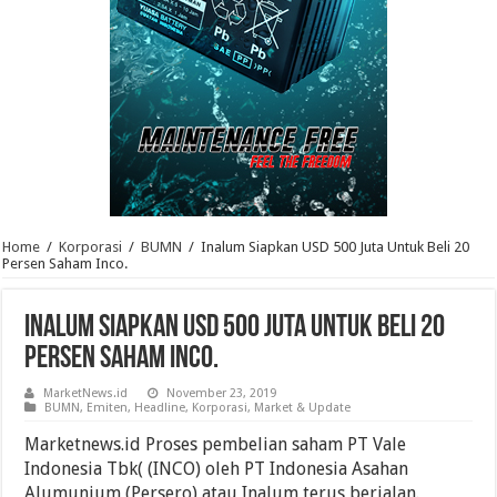
Home
/
Korporasi
/
BUMN
/
Inalum Siapkan USD 500 Juta Untuk Beli 20
Persen Saham Inco.
Inalum Siapkan USD 500 Juta Untuk Beli 20
Persen Saham Inco.
MarketNews.id
November 23, 2019
BUMN
,
Emiten
,
Headline
,
Korporasi
,
Market & Update
Marketnews.id Proses pembelian saham PT Vale
Indonesia Tbk( (INCO) oleh PT Indonesia Asahan
Alumunium (Persero) atau Inalum terus berjalan.