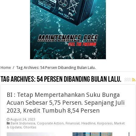
Home
/
Tag Archives: 54 Persen Dibanding Bulan Lalu.
Tag Archives:
54 Persen Dibanding Bulan Lalu.
BI : Tetap Mempertahankan Suku Bunga
Acuan Sebesar 5,75 Persen. Sepanjang Juli
2023, Kredit Tumbuh 8,54 Persen
August 24, 2023
Bank Indonesia
,
Corporate Action
,
Finansial
,
Headline
,
Korporasi
,
Market
& Update
,
Otoritas