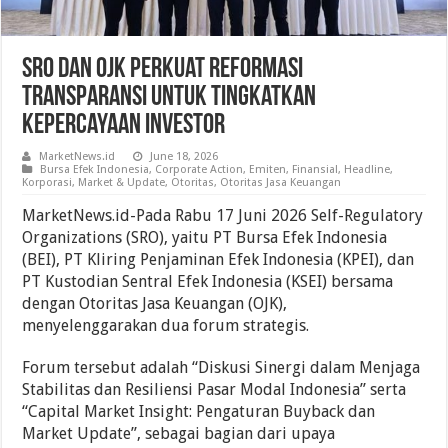
SRO Dan OJK Perkuat Reformasi
Transparansi Untuk Tingkatkan
Kepercayaan Investor
MarketNews.id
June 18, 2026
Bursa Efek Indonesia
,
Corporate Action
,
Emiten
,
Finansial
,
Headline
,
Korporasi
,
Market & Update
,
Otoritas
,
Otoritas Jasa Keuangan
MarketNews.id-Pada Rabu 17 Juni 2026 Self-Regulatory
Organizations (SRO), yaitu PT Bursa Efek Indonesia
(BEI), PT Kliring Penjaminan Efek Indonesia (KPEI), dan
PT Kustodian Sentral Efek Indonesia (KSEI) bersama
dengan Otoritas Jasa Keuangan (OJK),
menyelenggarakan dua forum strategis.
Forum tersebut adalah “Diskusi Sinergi dalam Menjaga
Stabilitas dan Resiliensi Pasar Modal Indonesia” serta
“Capital Market Insight: Pengaturan Buyback dan
Market Update”, sebagai bagian dari upaya