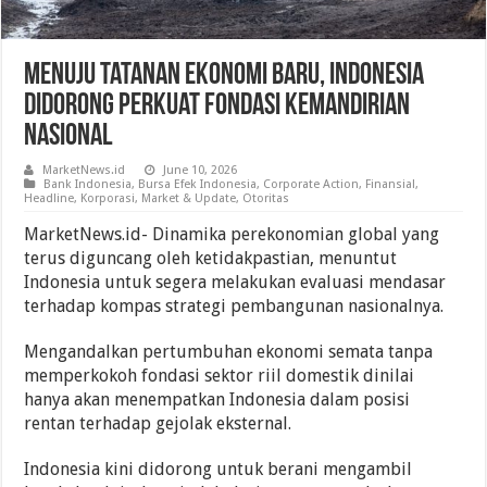
Menuju Tatanan Ekonomi Baru, Indonesia
Didorong Perkuat Fondasi Kemandirian
Nasional
MarketNews.id
June 10, 2026
Bank Indonesia
,
Bursa Efek Indonesia
,
Corporate Action
,
Finansial
,
Headline
,
Korporasi
,
Market & Update
,
Otoritas
MarketNews.id- Dinamika perekonomian global yang
terus diguncang oleh ketidakpastian, menuntut
Indonesia untuk segera melakukan evaluasi mendasar
terhadap kompas strategi pembangunan nasionalnya.
Mengandalkan pertumbuhan ekonomi semata tanpa
memperkokoh fondasi sektor riil domestik dinilai
hanya akan menempatkan Indonesia dalam posisi
rentan terhadap gejolak eksternal.
Indonesia kini didorong untuk berani mengambil