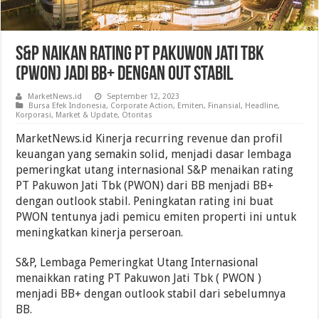
S&P Naikan Rating PT Pakuwon Jati Tbk
(PWON) Jadi BB+ Dengan Out Stabil
MarketNews.id
September 12, 2023
Bursa Efek Indonesia
,
Corporate Action
,
Emiten
,
Finansial
,
Headline
,
Korporasi
,
Market & Update
,
Otoritas
MarketNews.id Kinerja recurring revenue dan profil
keuangan yang semakin solid, menjadi dasar lembaga
pemeringkat utang internasional S&P menaikan rating
PT Pakuwon Jati Tbk (PWON) dari BB menjadi BB+
dengan outlook stabil. Peningkatan rating ini buat
PWON tentunya jadi pemicu emiten properti ini untuk
meningkatkan kinerja perseroan.
S&P, Lembaga Pemeringkat Utang Internasional
menaikkan rating PT Pakuwon Jati Tbk ( PWON )
menjadi BB+ dengan outlook stabil dari sebelumnya
BB.