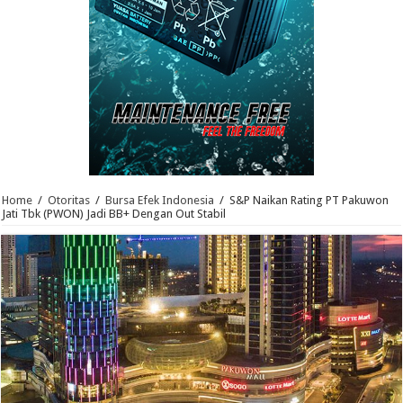
Home
/
Otoritas
/
Bursa Efek Indonesia
/
S&P Naikan Rating PT Pakuwon
Jati Tbk (PWON) Jadi BB+ Dengan Out Stabil