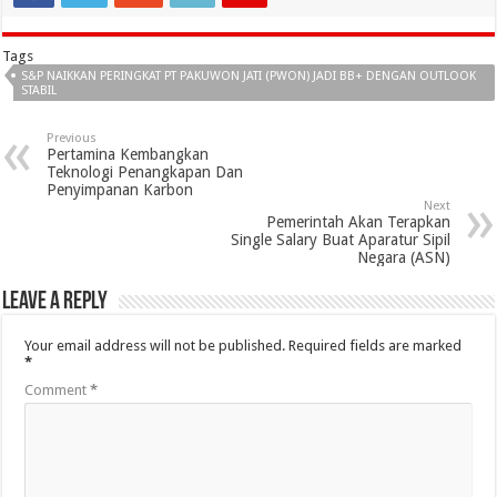
Tags
S&P NAIKKAN PERINGKAT PT PAKUWON JATI (PWON) JADI BB+ DENGAN OUTLOOK
STABIL
Previous
Pertamina Kembangkan
Teknologi Penangkapan Dan
Penyimpanan Karbon
Next
Pemerintah Akan Terapkan
Single Salary Buat Aparatur Sipil
Negara (ASN)
Leave a Reply
Your email address will not be published.
Required fields are marked
*
Comment
*