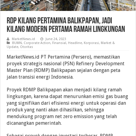
RDP Kilang Pertamina Balikpapan, Jadi
Kilang Modern Pertama Ramah Lingkungan
MarketNews.id
June 24, 2023
BUMN
,
Corporate Action
,
Finansial
,
Headline
,
Korporasi
,
Market &
Update
,
Otoritas
MarketNews.id PT Pertamina (Persero), memastikan
proyek strategis nasional (PSN) Refinery Development
Master Plan (RDMP) Balikpapan sejalan dengan peta
jalan transisi energi Indonesia.
Proyek RDMP Balikpapan akan menjadi kilang ramah
lingkungan, karena dapat menurunkan emisi gas buang
yang signifikan dari efisiensi energi untuk operasi dan
produk yang nanti akan dihasilkan, sehingga
mendukung program net zero emission yang telah
dicanangkan pemerintah.
Sebagai proyek dengan investasi terbesar, RDMP