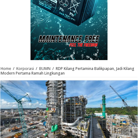
Home
/
Korporasi
/
BUMN
/
RDP Kilang Pertamina Balikpapan, Jadi Kilang
Modern Pertama Ramah Lingkungan