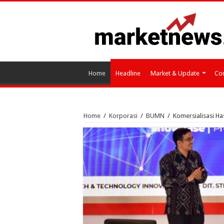
Home
Headline
Market & Update
Cor
Home
/
Korporasi
/
BUMN
/
Komersialisasi Has