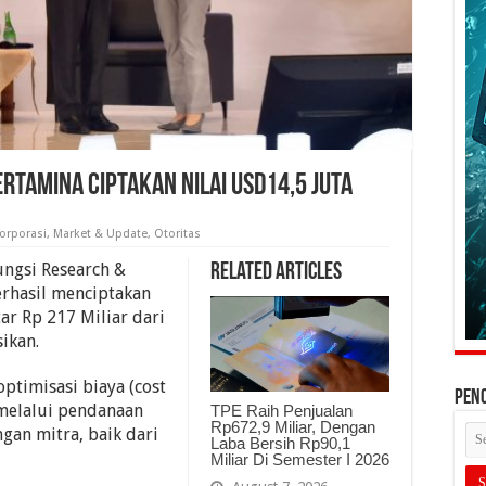
Pertamina Ciptakan Nilai USD14,5 Juta
orporasi
,
Market & Update
,
Otoritas
ungsi Research &
Related Articles
erhasil menciptakan
tar Rp 217 Miliar dari
ikan.
ptimisasi biaya (cost
PEN
 melalui pendanaan
TPE Raih Penjualan
Rp672,9 Miliar, Dengan
ngan mitra, baik dari
Laba Bersih Rp90,1
Miliar Di Semester I 2026