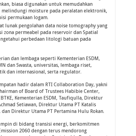
tenkan, biasa digunakan untuk memudahkan
 melindungi moisture pada peralatan elektronik,
pisi permukaan logam.
t lunak pengolahan data noise tomography yang
si zona permeabel pada reservoir dan Spatial
ngetahui perbedaan litologi batuan pada
erian dan lembaga seperti Kementerian ESDM,
 dan Swasta, universitas, lembaga riset,
 dan internasional, serta regulator.
patan hadir dalam RTI Collaboration Day, yakni
hairman of Board of Trustees Habibie Center,
EBTKE, Kementerian ESDM, Taufiqulla, Direktur
Achmad Setiawan, Direktur Utama PT Katalis
m, dan Direktur Utama PT Pertamina Hulu Rokan.
mpin di bidang transisi energi, berkomitmen
Emission 2060 dengan terus mendorong