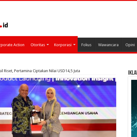
porate Action
Otoritas
Korporasi
Fokus
Wawancara
Opini
il Riset, Pertamina Ciptakan Nilai USD14,5 Juta
IKLA