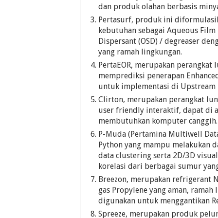
dan produk olahan berbasis minya
Pertasurf, produk ini diformulas
kebutuhan sebagai Aqueous Film F
Dispersant (OSD) / degreaser den
yang ramah lingkungan.
PertaEOR, merupakan perangkat l
memprediksi penerapan Enhanced O
untuk implementasi di Upstream 
Clirton, merupakan perangkat lun
user friendly interaktif, dapat 
membutuhkan komputer canggih.
P-Muda (Pertamina Multiwell Data 
Python yang mampu melakukan dat
data clustering serta 2D/3D visu
korelasi dari berbagai sumur yang
Breezon, merupakan refrigerant 
gas Propylene yang aman, ramah l
digunakan untuk menggantikan Ref
Spreeze, merupakan produk pelum