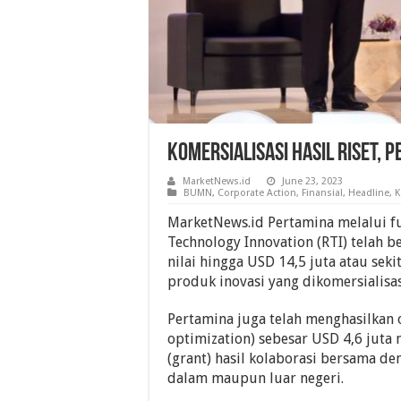
Komersialisasi Hasil Riset, 
MarketNews.id
June 23, 2023
BUMN
,
Corporate Action
,
Finansial
,
Headline
,
K
MarketNews.id Pertamina melalui f
Technology Innovation (RTI) telah b
nilai hingga USD 14,5 juta atau seki
produk inovasi yang dikomersialisas
Pertamina juga telah menghasilkan o
optimization) sebesar USD 4,6 juta
(grant) hasil kolaborasi bersama de
dalam maupun luar negeri.