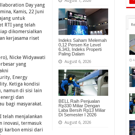
August 7, 2026
llaboration Day yang
mina, Kamis, 22 Juni
 ajang untuk
t RTI yang telah
Re
siap dikomersialkan
n kerjasama riset
Indeks Saham Melemah
0,12 Persen Ke Level
6.343, Indeks Properti
Paling Dalam
ro), Nicke Widyawati
A
August 6, 2026
erbesar yang
akni
rity, Energy
ity. Ketiga kondisi
, namun di sisi lain
 energi dan
BELL Raih Penjualan
au bagi masyarakat.
Rp330 Miliar Dengan
Laba Bersih Rp13 Miliar
Di Semester I 2026
I telah menjalankan
August 6, 2026
n inovasi, termasuk
i karbon emisi dari