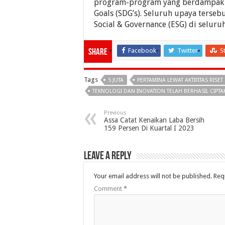
program-program yang berdampak l
Goals (SDG’s). Seluruh upaya terse
Social & Governance (ESG) di seluruh
Facebook
Twitter
S
Share
Tags
5 JUTA
PERTAMINA LEWAT AKTIFITAS RISET
TEKNOLOGI DAN INOVATION TELAH BERHASIL CIPTA
Previous
Assa Catat Kenaikan Laba Bersih
159 Persen Di Kuartal I 2023
Leave a Reply
Your email address will not be published.
Req
Comment
*