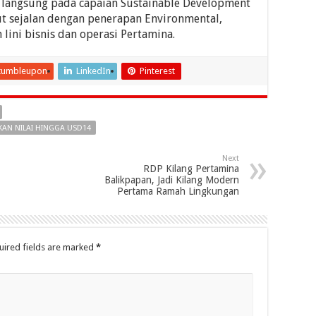
angsung pada capaian Sustainable Development
but sejalan dengan penerapan Environmental,
 lini bisnis dan operasi Pertamina.
tumbleupon
LinkedIn
Pinterest
KAN NILAI HINGGA USD14
Next
RDP Kilang Pertamina
Balikpapan, Jadi Kilang Modern
Pertama Ramah Lingkungan
uired fields are marked
*