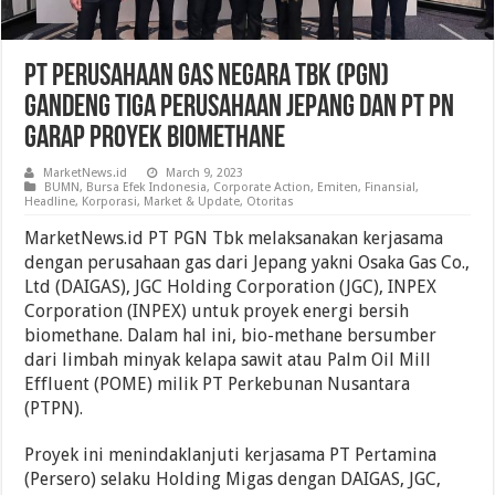
PT Perusahaan Gas Negara Tbk (PGN)
Gandeng Tiga Perusahaan Jepang Dan PT PN
Garap Proyek Biomethane
MarketNews.id
March 9, 2023
BUMN
,
Bursa Efek Indonesia
,
Corporate Action
,
Emiten
,
Finansial
,
Headline
,
Korporasi
,
Market & Update
,
Otoritas
MarketNews.id PT PGN Tbk melaksanakan kerjasama
dengan perusahaan gas dari Jepang yakni Osaka Gas Co.,
Ltd (DAIGAS), JGC Holding Corporation (JGC), INPEX
Corporation (INPEX) untuk proyek energi bersih
biomethane. Dalam hal ini, bio-methane bersumber
dari limbah minyak kelapa sawit atau Palm Oil Mill
Effluent (POME) milik PT Perkebunan Nusantara
(PTPN).
Proyek ini menindaklanjuti kerjasama PT Pertamina
(Persero) selaku Holding Migas dengan DAIGAS, JGC,