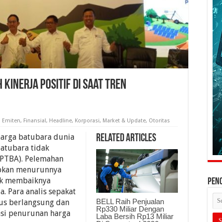
 Kinerja Positif Di Saat Tren
,
Emiten
,
Finansial
,
Headline
,
Korporasi
,
Market & Update
,
Otoritas
arga batubara dunia
Related Articles
atubara tidak
(PTBA). Pelemahan
abkan menurunnya
suk membaiknya
PEN
. Para analis sepakat
BELL Raih Penjualan
us berlangsung dan
Rp330 Miliar Dengan
asi penurunan harga
Laba Bersih Rp13 Miliar