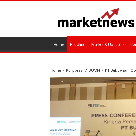
Home
Headline
Market & Update
Cor
Home
/
Korporasi
/
BUMN
/
PT Bukit Asam Opt