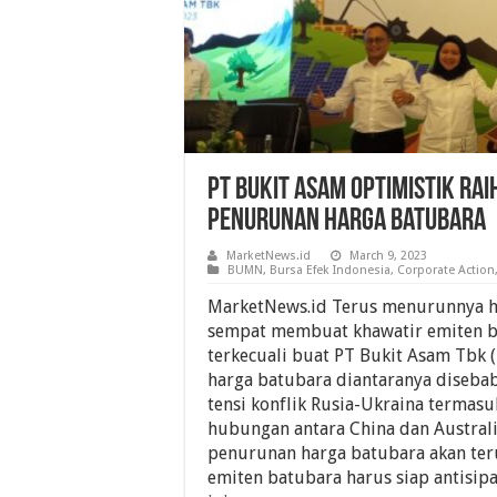
PT Bukit Asam Optimistik Raih
Penurunan Harga Batubara
MarketNews.id
March 9, 2023
BUMN
,
Bursa Efek Indonesia
,
Corporate Action
MarketNews.id Terus menurunnya h
sempat membuat khawatir emiten b
terkecuali buat PT Bukit Asam Tbk 
harga batubara diantaranya diseb
tensi konflik Rusia-Ukraina terma
hubungan antara China dan Australia
penurunan harga batubara akan ter
emiten batubara harus siap antisip