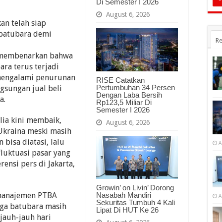
Di Semester I 2026
August 6, 2026
an telah siap
batubara demi
Re
l membenarkan bahwa
ara terus terjadi
 mengalami penurunan
RISE Catatkan
Pertumbuhan 34 Persen
gsungan jual beli
Dengan Laba Bersih
a.
Rp123,5 Miliar Di
Semester I 2026
lia kini membaik,
August 6, 2026
Ukraina meski masih
bisa diatasi, lalu
A
fluktuasi pasar yang
rensi pers di Jakarta,
Growin’ on Livin’ Dorong
 manajemen PTBA
Nasabah Mandiri
A
Sekuritas Tumbuh 4 Kali
ga batubara masih
Lipat Di HUT Ke 26
 jauh-jauh hari