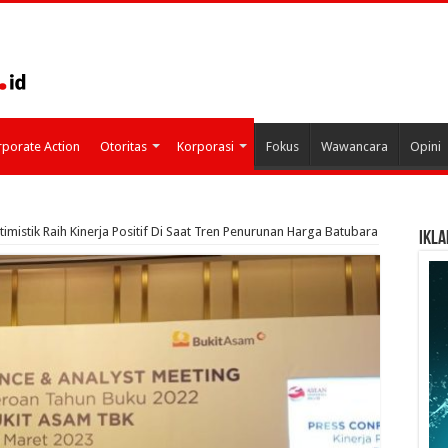
porate Action
Otoritas
Korporasi
Fokus
Wawancara
Opini
imistik Raih Kinerja Positif Di Saat Tren Penurunan Harga Batubara
IKLA