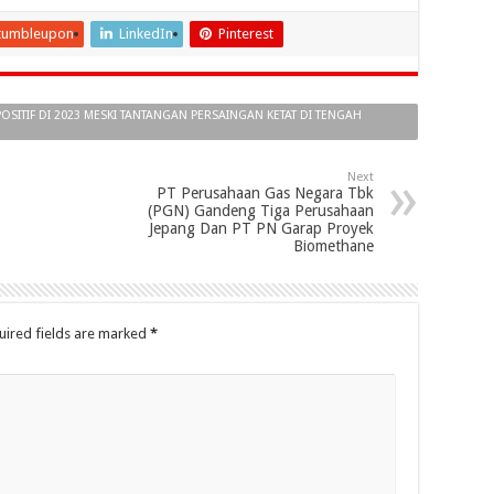
tumbleupon
LinkedIn
Pinterest
 POSITIF DI 2023 MESKI TANTANGAN PERSAINGAN KETAT DI TENGAH
Next
PT Perusahaan Gas Negara Tbk
(PGN) Gandeng Tiga Perusahaan
Jepang Dan PT PN Garap Proyek
Biomethane
uired fields are marked
*