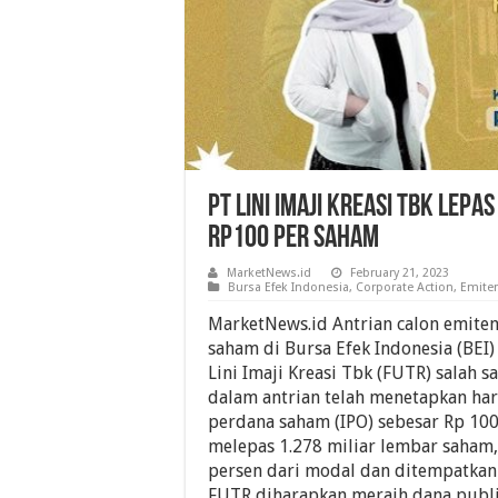
PT Lini Imaji Kreasi Tbk Lep
Rp100 Per Saham
MarketNews.id
February 21, 2023
Bursa Efek Indonesia
,
Corporate Action
,
Emite
MarketNews.id Antrian calon emite
saham di Bursa Efek Indonesia (BEI)
Lini Imaji Kreasi Tbk (FUTR) salah s
dalam antrian telah menetapkan h
perdana saham (IPO) sebesar Rp 10
melepas 1.278 miliar lembar saham,
persen dari modal dan ditempatkan
FUTR diharapkan meraih dana publi