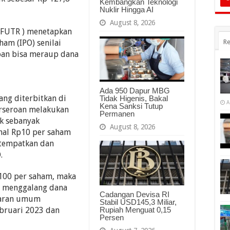
Kembangkan Teknologi
Nuklir Hingga AI
August 8, 2026
( FUTR ) menetapkan
am (IPO) senilai
Re
oan bisa meraup dana
Ada 950 Dapur MBG
ng diterbitkan di
Tidak Higenis, Bakal
A
Kena Sanksi Tutup
erseroan melakukan
Permanen
k sebanyak
August 8, 2026
nal Rp10 per saham
itempatkan dan
.
00 per saham, maka
sa menggalang dana
Cadangan Devisa RI
waran umum
Stabil USD145,3 Miliar,
bruari 2023 dan
Rupiah Menguat 0,15
Persen