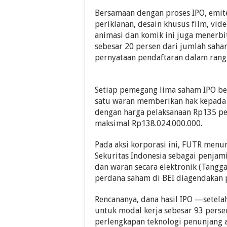
Bersamaan dengan proses IPO, emit
periklanan, desain khusus film, vid
animasi dan komik ini juga menerbi
sebesar 20 persen dari jumlah saha
pernyataan pendaftaran dalam rang
Setiap pemegang lima saham IPO b
satu waran memberikan hak kepad
dengan harga pelaksanaan Rp135 per
maksimal Rp138.024.000.000.
Pada aksi korporasi ini, FUTR menun
Sekuritas Indonesia sebagai penjam
dan waran secara elektronik (Tangg
perdana saham di BEI diagendakan 
Rencananya, dana hasil IPO —setela
untuk modal kerja sebesar 93 perse
perlengkapan teknologi penunjang ak