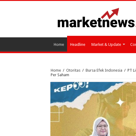
Home
Headline
Market & Update
Cor
Home
/
Otoritas
/
Bursa Efek Indonesia
/
PT L
Per Saham