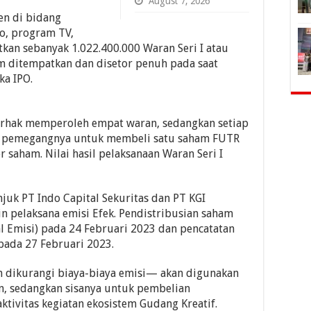
August 7, 2026
en di bidang
eo, program TV,
tkan sebanyak 1.022.400.000 Waran Seri I atau
m ditempatkan dan disetor penuh pada saat
ka IPO.
erhak memperoleh empat waran, sedangkan setiap
a pemegangnya untuk membeli satu saham FUTR
 saham. Nilai hasil pelaksanaan Waran Seri I
juk PT Indo Capital Sekuritas dan PT KGI
in pelaksana emisi Efek. Pendistribusian saham
al Emisi) pada 24 Februari 2023 dan pencatatan
pada 27 Februari 2023.
h dikurangi biaya-biaya emisi— akan digunakan
n, sedangkan sisanya untuk pembelian
tivitas kegiatan ekosistem Gudang Kreatif.