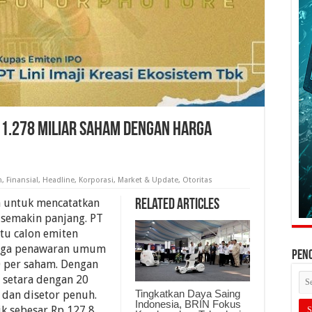
as 1.278 Miliar Saham Dengan Harga
n
,
Finansial
,
Headline
,
Korporasi
,
Market & Update
,
Otoritas
n untuk mencatatkan
Related Articles
 semakin panjang. PT
atu calon emiten
arga penawaran umum
PEN
0 per saham. Dengan
 setara dengan 20
Tingkatkan Daya Saing
 dan disetor penuh.
Indonesia, BRIN Fokus
k sebesar Rp 127,8