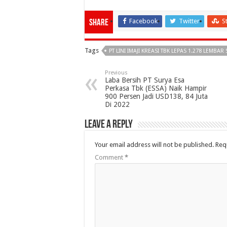
Facebook
Twitter
S
Share
Tags
PT LINI IMAJI KREASI TBK LEPAS 1.278 LEM
Previous
Laba Bersih PT Surya Esa
Perkasa Tbk (ESSA) Naik Hampir
900 Persen Jadi USD138, 84 Juta
Di 2022
Leave a Reply
Your email address will not be published.
Req
Comment
*