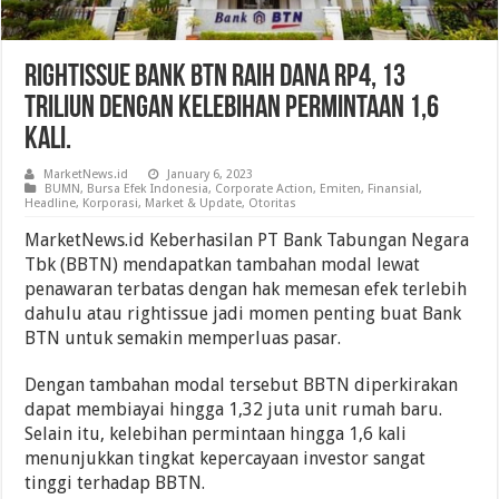
Rightissue Bank BTN Raih Dana Rp4, 13
Triliun Dengan Kelebihan Permintaan 1,6
Kali.
MarketNews.id
January 6, 2023
BUMN
,
Bursa Efek Indonesia
,
Corporate Action
,
Emiten
,
Finansial
,
Headline
,
Korporasi
,
Market & Update
,
Otoritas
MarketNews.id Keberhasilan PT Bank Tabungan Negara
Tbk (BBTN) mendapatkan tambahan modal lewat
penawaran terbatas dengan hak memesan efek terlebih
dahulu atau rightissue jadi momen penting buat Bank
BTN untuk semakin memperluas pasar.
Dengan tambahan modal tersebut BBTN diperkirakan
dapat membiayai hingga 1,32 juta unit rumah baru.
Selain itu, kelebihan permintaan hingga 1,6 kali
menunjukkan tingkat kepercayaan investor sangat
tinggi terhadap BBTN.