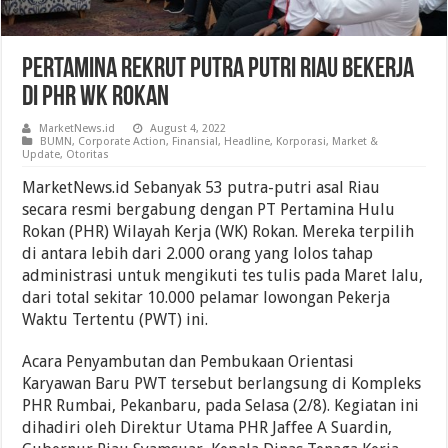
Pertamina Rekrut Putra Putri Riau Bekerja
Di PHR WK Rokan
MarketNews.id
August 4, 2022
BUMN
,
Corporate Action
,
Finansial
,
Headline
,
Korporasi
,
Market &
Update
,
Otoritas
MarketNews.id Sebanyak 53 putra-putri asal Riau
secara resmi bergabung dengan PT Pertamina Hulu
Rokan (PHR) Wilayah Kerja (WK) Rokan. Mereka terpilih
di antara lebih dari 2.000 orang yang lolos tahap
administrasi untuk mengikuti tes tulis pada Maret lalu,
dari total sekitar 10.000 pelamar lowongan Pekerja
Waktu Tertentu (PWT) ini.
Acara Penyambutan dan Pembukaan Orientasi
Karyawan Baru PWT tersebut berlangsung di Kompleks
PHR Rumbai, Pekanbaru, pada Selasa (2/8). Kegiatan ini
dihadiri oleh Direktur Utama PHR Jaffee A Suardin,