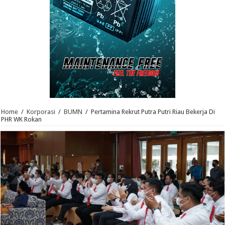
Home
/
Korporasi
/
BUMN
/
Pertamina Rekrut Putra Putri Riau Bekerja Di
PHR WK Rokan