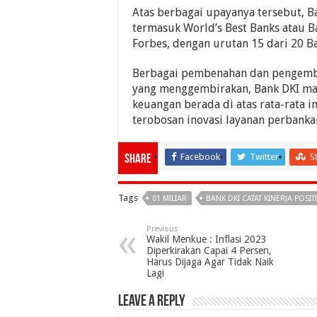
Atas berbagai upayanya tersebut, 
termasuk World’s Best Banks atau B
Forbes, dengan urutan 15 dari 20 Ba
Berbagai pembenahan dan pengemba
yang menggembirakan, Bank DKI m
keuangan berada di atas rata-rata i
terobosan inovasi layanan perbankan
Facebook
Twitter
S
Share
Tags
01 MILIAR
BANK DKI CATAT KINERJA POSIT
Previous
Wakil Menkue : Inflasi 2023
Diperkirakan Capai 4 Persen,
Harus Dijaga Agar Tidak Naik
Lagi
Leave a Reply