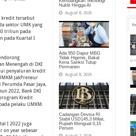
Kembangkan Teknologi
Nuklir Hingga AI
August 8, 2026
redit tersebut
ada sektor UMK yang
Re
0 triliun pada
n pada Kuartal I
Ada 950 Dapur MBG
mendorong
Tidak Higenis, Bakal
A
Kena Sanksi Tutup
an Menengah di DKI
Permanen
lui penyaluran kredit
August 8, 2026
UMKM JakPreneur
 Perumda Pasar Jaya,
ahun 2022, Bank DKI
program Kredit
kepada pelaku UMKM.
Cadangan Devisa RI
Stabil USD145,3 Miliar,
al I 2022 juga
Rupiah Menguat 0,15
Persen
 on year sebesar
August 7, 2026