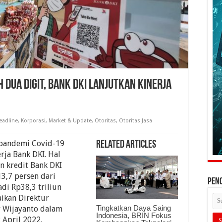
 Dua Digit, Bank DKI Lanjutkan Kinerja
eadline
,
Korporasi
,
Market & Update
,
Otoritas
,
Otoritas Jasa
 pandemi Covid-19
Related Articles
ja Bank DKI. Hal
n kredit Bank DKI
3,7 persen dari
PEN
di Rp38,3 triliun
ikan Direktur
Tingkatkan Daya Saing
y Wijayanto dalam
Indonesia, BRIN Fokus
2 April 2022.