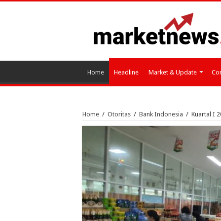
Home
Headline
Market & Update
Cor
Home
/
Otoritas
/
Bank Indonesia
/
Kuartal I 