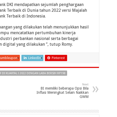
Bank DKI mendapatkan sejumlah penghargaan
ank Terbaik di Dunia tahun 2022 versi Majalah
nk Terbaik di Indonesia.
ngan yang dilakukan telah menunjukkan hasil
ampu mencatatkan pertumbuhan kinerja
ndustri perbankan nasional serta berbagai
 digital yang dilakukan ”, tutup Romy.
tumbleupon
LinkedIn
Pinterest
IF DI KUARTAL I 2022 DENGAN LABA BERSIH RP198
Next
BI memiliki beberapa Opsi Bila
Inflasi Meningkat Selain Naikkan
GWM