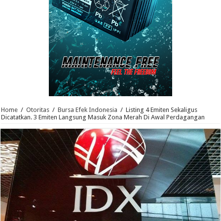
Home
/
Otoritas
/
Bursa Efek Indonesia
/
Listing 4 Emiten Sekaligus
Dicatatkan. 3 Emiten Langsung Masuk Zona Merah Di Awal Perdagangan