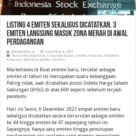
Listing 4 Emiten Sekaligus Dicatatkan. 3
Emiten Langsung Masuk Zona Merah Di Awal
Perdagangan
MarketNews.id
December 6, 2021
Bursa Efek Indonesia
,
Corporate Action
,
Emiten
,
Finansial
,
Headline
,
Korporasi
,
Market & Update
,
Otoritas
Marketnews.id Buat emiten baru, tercatat sebagai
emiten di tahun ini merupakan suatu kebanggaan.
Paling tidak, saat dicatatkan posisi Indeks Harga Saham
Gabungan (IHSG) di atas 600 seperti sebelum terjadi
pendemi.
Hari ini Senin, 6 Desember 2021 empat emiten baru
sekaligus dicatatkan secara berurutan sebagai emiten
ke 44 hingga emiten ke 47 sepanjang tahun ini.
Sayangnya, hanya satu emiten hingga penutupan
perdagangan sesi pertama yang mampu mengalami