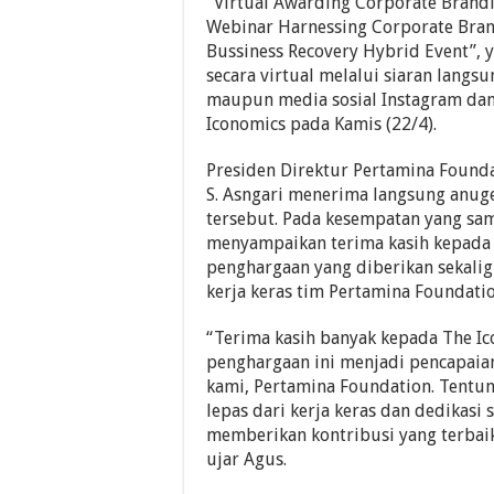
“Virtual Awarding Corporate Brand
Webinar Harnessing Corporate Bran
Bussiness Recovery Hybrid Event”, 
secara virtual melalui siaran lang
maupun media sosial Instagram da
Iconomics pada Kamis (22/4).
Presiden Direktur Pertamina Found
S. Asngari menerima langsung anug
tersebut. Pada kesempatan yang sa
menyampaikan terima kasih kepada 
penghargaan yang diberikan sekali
kerja keras tim Pertamina Foundatio
“Terima kasih banyak kepada The Ic
penghargaan ini menjadi pencapaia
kami, Pertamina Foundation. Tentun
lepas dari kerja keras dan dedikasi
memberikan kontribusi yang terbaik
ujar Agus.