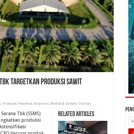
Tbk Targetkan Produksi Sawit
n
,
Finansial
,
Headline
,
Korporasi
,
Market & Update
,
Otoritas
PEN
 Sarana Tbk (SSMS)
Related Articles
ingkatkan produksi
stensifikasi
si CPO berupa produk