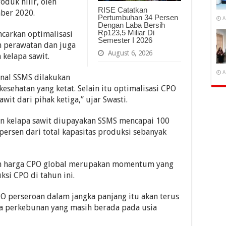
duk hilir, oleh
RISE Catatkan
ber 2020.
Pertumbuhan 34 Persen
A
Dengan Laba Bersih
Rp123,5 Miliar Di
carkan optimalisasi
Semester I 2026
n perawatan dan juga
August 6, 2026
kelapa sawit.
A
onal SSMS dilakukan
sehatan yang ketat. Selain itu optimalisasi CPO
it dari pihak ketiga,” ujar Swasti.
an kelapa sawit diupayakan SSMS mencapai 100
persen dari total kapasitas produksi sebanyak
an harga CPO global merupakan momentum yang
si CPO di tahun ini.
 perseroan dalam jangka panjang itu akan terus
ia perkebunan yang masih berada pada usia