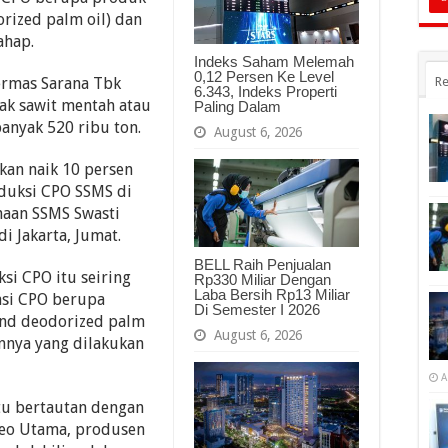
rized palm oil) dan
ahap.
Indeks Saham Melemah
0,12 Persen Ke Level
Re
rmas Sarana Tbk
6.343, Indeks Properti
ak sawit mentah atau
Paling Dalam
anyak 520 ribu ton.
August 6, 2026
kan naik 10 persen
duksi CPO SSMS di
ahaan SSMS Swasti
i Jakarta, Jumat.
BELL Raih Penjualan
si CPO itu seiring
Rp330 Miliar Dengan
Laba Bersih Rp13 Miliar
asi CPO berupa
Di Semester I 2026
and deodorized palm
August 6, 2026
nnya yang dilakukan
A
itu bertautan dengan
neo Utama, produsen