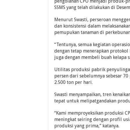
pengolahan CPO menjadi produk-pro
SSMS yang telah dilakukan di Desem
Menurut Swasti, perseroan menggen
dan konsistensi dalam melaksanaka
pemupukan tanaman di perkebunan 
“Tentunya, semua kegiatan operasi
dengan tetap menerapkan protokol ke
juga dengan membeli buah kelapa saw
Utilitas produksi pabrik penyuling
persen dari sebelumnya sebesar 70 
2.500 ton per hari.
Swasti menyampaikan, tren kenaik
tepat untuk melipatgandakan produk
“Kami memproyeksikan produksi CPO
meningkat seiring dengan profil us
produksi yang prima,” katanya.