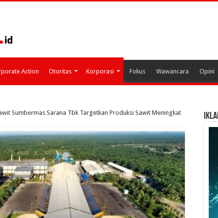
porate Action
Otoritas
Korporasi
Fokus
Wawancara
Opini
awit Sumbermas Sarana Tbk Targetkan Produksi Sawit Meningkat
IKLA