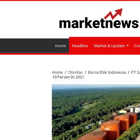
Home
Headline
Market & Update
Cor
Home
/
Otoritas
/
Bursa Efek Indonesia
/
PT S
10 Persen Di 2021