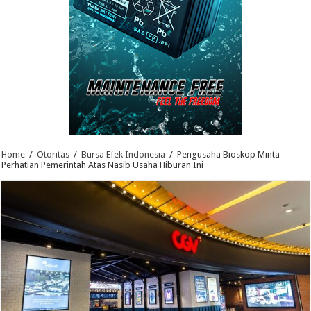
Home
/
Otoritas
/
Bursa Efek Indonesia
/
Pengusaha Bioskop Minta
Perhatian Pemerintah Atas Nasib Usaha Hiburan Ini