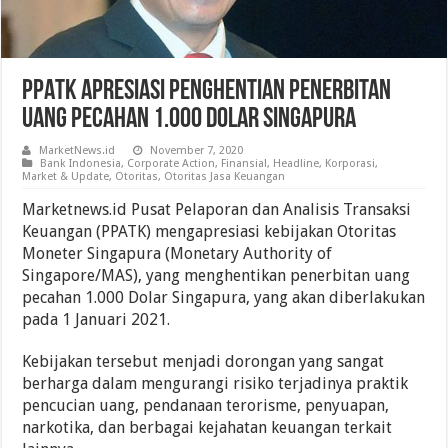
PPATK Apresiasi Penghentian Penerbitan
Uang Pecahan 1.000 Dolar Singapura
MarketNews.id
November 7, 2020
Bank Indonesia
,
Corporate Action
,
Finansial
,
Headline
,
Korporasi
,
Market & Update
,
Otoritas
,
Otoritas Jasa Keuangan
Marketnews.id Pusat Pelaporan dan Analisis Transaksi
Keuangan (PPATK) mengapresiasi kebijakan Otoritas
Moneter Singapura (Monetary Authority of
Singapore/MAS), yang menghentikan penerbitan uang
pecahan 1.000 Dolar Singapura, yang akan diberlakukan
pada 1 Januari 2021.
Kebijakan tersebut menjadi dorongan yang sangat
berharga dalam mengurangi risiko terjadinya praktik
pencucian uang, pendanaan terorisme, penyuapan,
narkotika, dan berbagai kejahatan keuangan terkait