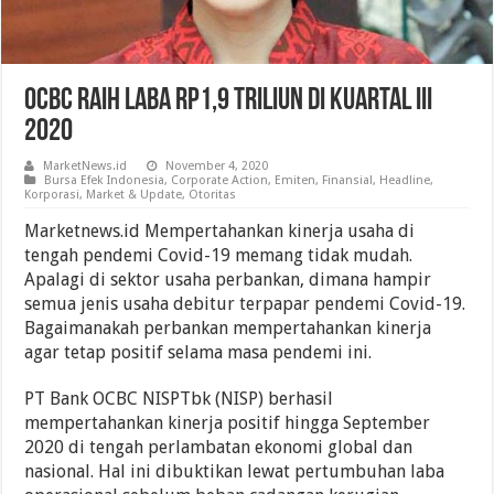
OCBC Raih Laba Rp1,9 Triliun Di Kuartal III
2020
MarketNews.id
November 4, 2020
Bursa Efek Indonesia
,
Corporate Action
,
Emiten
,
Finansial
,
Headline
,
Korporasi
,
Market & Update
,
Otoritas
Marketnews.id Mempertahankan kinerja usaha di
tengah pendemi Covid-19 memang tidak mudah.
Apalagi di sektor usaha perbankan, dimana hampir
semua jenis usaha debitur terpapar pendemi Covid-19.
Bagaimanakah perbankan mempertahankan kinerja
agar tetap positif selama masa pendemi ini.
PT Bank OCBC NISPTbk (NISP) berhasil
mempertahankan kinerja positif hingga September
2020 di tengah perlambatan ekonomi global dan
nasional. Hal ini dibuktikan lewat pertumbuhan laba