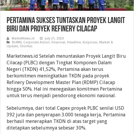
Pertamina Sukses Tuntaskan Proyek Langit
Biru Dan Proyek Refinery Cilacap
MarketNews.id
July 21, 2020
BUMN
,
Corporate Action
,
Finansial
,
Headline
,
Korporasi
,
Market &
Update
,
Otoritas
Marketnews.id Setelah menuntaskan Proyek Langit Biru
Cilacap (PLBC) dengan Tingkat Komponen Dalam
Negeri (TKDN) 41,52%, Pertamina akan terus
berkomitmen meningkatkan TKDN pada proyek
Refinery Development Master Plan (RDMP) Cilacap
hingga 50%. Hal ini menegaskan komitmen Pertamina
untuk terus menjadi pendorong ekonomi nasional.
Sebelumnya, dari total Capex proyek PLBC senilai USD
392 juta dan penyerapan 3.000 tenaga kerja, Pertamina
berhasil menerapkan TKDN di atas target yang
ditetapkan sebelumnya sebesar 30%.