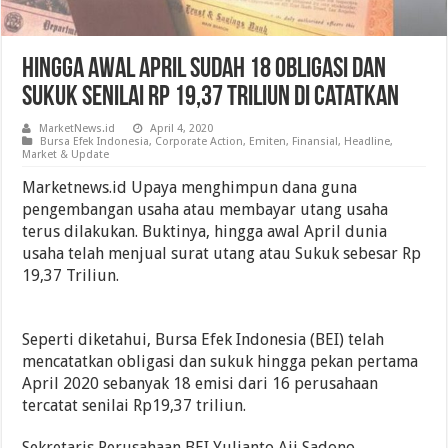
Hingga Awal April Sudah 18 Obligasi Dan
Sukuk Senilai Rp 19,37 Triliun Di Catatkan
MarketNews.id
April 4, 2020
Bursa Efek Indonesia
,
Corporate Action
,
Emiten
,
Finansial
,
Headline
,
Market & Update
Marketnews.id Upaya menghimpun dana guna
pengembangan usaha atau membayar utang usaha
terus dilakukan. Buktinya, hingga awal April dunia
usaha telah menjual surat utang atau Sukuk sebesar Rp
19,37 Triliun.
Seperti diketahui, Bursa Efek Indonesia (BEI) telah
mencatatkan obligasi dan sukuk hingga pekan pertama
April 2020 sebanyak 18 emisi dari 16 perusahaan
tercatat senilai Rp19,37 triliun.
Sekretaris Perusahaan BEI Yulianto Aji Sadono