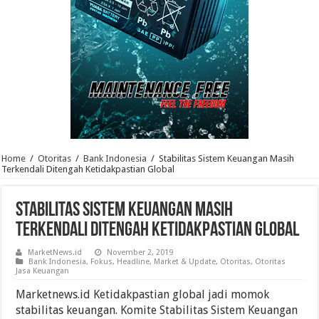
Home
/
Otoritas
/
Bank Indonesia
/
Stabilitas Sistem Keuangan Masih
Terkendali Ditengah Ketidakpastian Global
Stabilitas Sistem Keuangan Masih
Terkendali Ditengah Ketidakpastian Global
MarketNews.id
November 2, 2019
Bank Indonesia
,
Fokus
,
Headline
,
Market & Update
,
Otoritas
,
Otoritas
Jasa Keuangan
Marketnews.id Ketidakpastian global jadi momok
stabilitas keuangan. Komite Stabilitas Sistem Keuangan