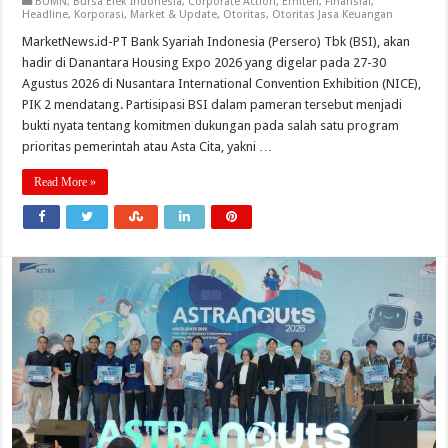
BUMN
,
Bursa Efek Indonesia
,
Corporate Action
,
Emiten
,
Finansial
,
Headline
,
Korporasi
,
Market & Update
,
Otoritas
,
Otoritas Jasa Keuangan
MarketNews.id-PT Bank Syariah Indonesia (Persero) Tbk (BSI), akan
hadir di Danantara Housing Expo 2026 yang digelar pada 27-30
Agustus 2026 di Nusantara International Convention Exhibition (NICE),
PIK 2 mendatang. Partisipasi BSI dalam pameran tersebut menjadi
bukti nyata tentang komitmen dukungan pada salah satu program
prioritas pemerintah atau Asta Cita, yakni …
Read More »