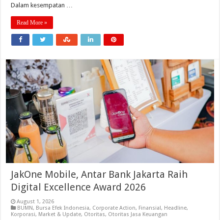
Dalam kesempatan …
Read More »
JakOne Mobile, Antar Bank Jakarta Raih
Digital Excellence Award 2026
August 1, 2026
BUMN
,
Bursa Efek Indonesia
,
Corporate Action
,
Finansial
,
Headline
,
Korporasi
,
Market & Update
,
Otoritas
,
Otoritas Jasa Keuangan