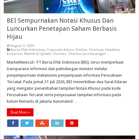
BEI Sempurnakan Notasi Khusus Dan
Luncurkan Penetapan Saham Berbasis
Hijau
August 2, 2026
Bursa Efek Indonesia
,
Corporate Action
,
Emiten
,
Finansial
,
Headline
,
Korporasi
,
Market & Update
,
Otoritas
,
Otoritas Jasa Keuangan
MarketNews.id– PT Bursa Efek Indonesia (BEI), terus memperkuat
transparansi informasi dan pelindungan investor melalui
penyempurnaan mekanisme penyampaian informasi Perusahaan
Tercatat. Pada Jumat 31 Juli 2026, BEI menerbitkan dua Surat Edaran
yang mengatur penambahan tampilan Notasi Khusus pada kode
Perusahaan Tercatat serta penyesuaian tampilan informasi pada
kolom Remarks di Jakarta Automated …
Read More »