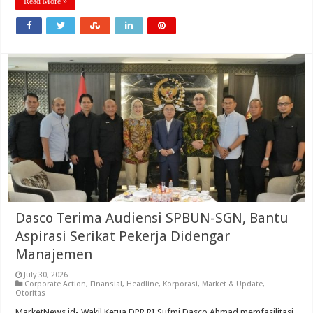
Read More »
Dasco Terima Audiensi SPBUN-SGN, Bantu
Aspirasi Serikat Pekerja Didengar
Manajemen
July 30, 2026
Corporate Action
,
Finansial
,
Headline
,
Korporasi
,
Market & Update
,
Otoritas
MarketNews.id- Wakil Ketua DPR RI Sufmi Dasco Ahmad memfasilitasi