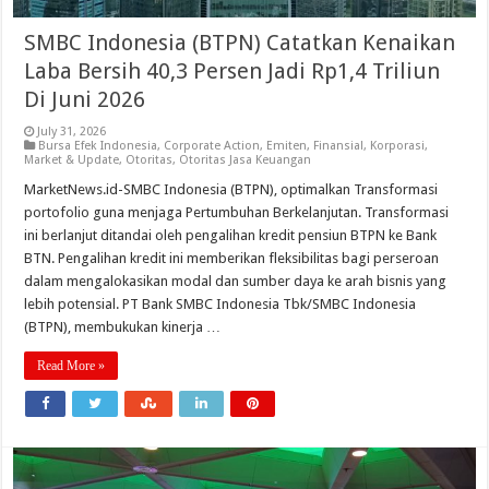
SMBC Indonesia (BTPN) Catatkan Kenaikan
Laba Bersih 40,3 Persen Jadi Rp1,4 Triliun
Di Juni 2026
July 31, 2026
Bursa Efek Indonesia
,
Corporate Action
,
Emiten
,
Finansial
,
Korporasi
,
Market & Update
,
Otoritas
,
Otoritas Jasa Keuangan
MarketNews.id-SMBC Indonesia (BTPN), optimalkan Transformasi
portofolio guna menjaga Pertumbuhan Berkelanjutan. Transformasi
ini berlanjut ditandai oleh pengalihan kredit pensiun BTPN ke Bank
BTN. Pengalihan kredit ini memberikan fleksibilitas bagi perseroan
dalam mengalokasikan modal dan sumber daya ke arah bisnis yang
lebih potensial. PT Bank SMBC Indonesia Tbk/SMBC Indonesia
(BTPN), membukukan kinerja …
Read More »