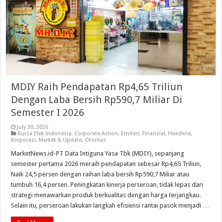
MDIY Raih Pendapatan Rp4,65 Triliun
Dengan Laba Bersih Rp590,7 Miliar Di
Semester I 2026
July 30, 2026
Bursa Efek Indonesia
,
Corporate Action
,
Emiten
,
Finansial
,
Headline
,
Korporasi
,
Market & Update
,
Otoritas
MarketNews.id-PT Data Intiguna Yasa Tbk (MDIY), sepanjang
semester pertama 2026 meraih pendapatan sebesar Rp4,65 Triliun,
Naik 24,5 persen dengan raihan laba bersih Rp590,7 Miliar atau
tumbuh 16,4 persen. Peningkatan kinerja perseroan, tidak lepas dari
strategi menawarkan produk berkualitas dengan harga terjangkau.
Selain itu, perseroan lakukan langkah efisiensi rantai pasok menjadi …