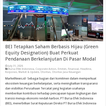
BEI Tetapkan Saham Berbasis Hijau (Green
Equity Designation) Buat Perkuat
Pendanaan Berkelanjutan Di Pasar Modal
July 31, 2026
Bursa Efek Indonesia
,
Corporate Action
,
Emiten
,
Finansial
,
Headline
,
Korporasi
,
Market & Update
,
Otoritas
,
Otoritas Jasa Keuangan
MarketNews.id- Sebagai bagian dari komitmen dalam memperkuat
ekosistem keuangan berkelanjutan, serta meningkatkan transparansi
dan visibilitas Perusahaan Tercatat yang kegiatan usahanya
memberikan kontribusi terhadap pencapaian tujuan lingkungan dan
transisi menuju ekonomi rendah karbon. PT Bursa Efek Indonesia
(BEI), menerbitkan Surat Keputusan Direksi PT Bursa Efek Indonesia