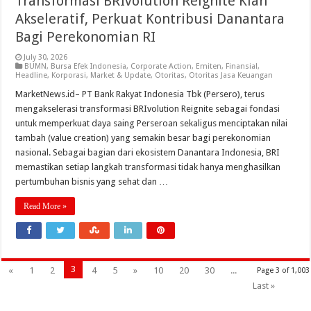
Transformasi BRIvolution Reignite Kian
Akseleratif, Perkuat Kontribusi Danantara
Bagi Perekonomian RI
July 30, 2026
BUMN
,
Bursa Efek Indonesia
,
Corporate Action
,
Emiten
,
Finansial
,
Headline
,
Korporasi
,
Market & Update
,
Otoritas
,
Otoritas Jasa Keuangan
MarketNews.id– PT Bank Rakyat Indonesia Tbk (Persero), terus
mengakselerasi transformasi BRIvolution Reignite sebagai fondasi
untuk memperkuat daya saing Perseroan sekaligus menciptakan nilai
tambah (value creation) yang semakin besar bagi perekonomian
nasional. Sebagai bagian dari ekosistem Danantara Indonesia, BRI
memastikan setiap langkah transformasi tidak hanya menghasilkan
pertumbuhan bisnis yang sehat dan …
Read More »
3
«
1
2
4
5
»
10
20
30
...
Page 3 of 1,003
Last »