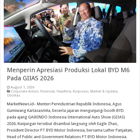
Menperin Apresiasi Produksi Lokal BYD M6
Pada GIIAS 2026
August 1, 2026
Corporate Action
,
Finansial
,
Headline
,
Korporasi
,
Market & Update
,
Otoritas
MarketNews.id– Menteri Perindustrian Republik Indonesia, Agus
Gumiwang Kartasasmita, beserta jajaran mengunjungi booth BYD
pada ajang GAIKINDO Indonesia International Auto Show (GIIAS)
2026. Kunjungan tersebut disambut langsung oleh Eagle Zhao,
President Director PT BYD Motor Indonesia, bersama Luther Panjaitan,
Head of Public and Government Relations PT BYD Motor Indonesia.