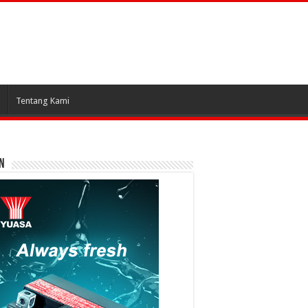
i
Tentang Kami
N