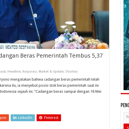
adangan Beras Pemerintah Tembus 5,37
sial
,
Headline
,
Korporasi
,
Market & Update
,
Otoritas
daryono mengatakan bahwa cadangan beras pemerintah telah
karena itu, ia menyebut posisi stok beras pemerintah saat ini
h Indonesia sejauh ini. “Cadangan beras sampai dengan 18 Mei
PEN
upon
LinkedIn
Pinterest