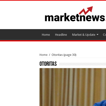
Home
Headline
Market & Update
Co
Home
/
Otoritas
(page 30)
Otoritas