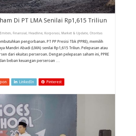
ham Di PT LMA Senilai Rp1,615 Triliun
Emiten
,
Finansial
,
Headline
,
Korporasi
,
Market & Update
,
Otoritas
embutuhkan pengorbanan. PT PP Presisi Tbk (PPRE), memilih
a Mandiri Abadi (LMA) senilai Rp1,615 Triliun. Pelepasan atau
rsen dari ekuitas perseroan. Dengan pelepasan saham ini, PPRE
 dan beban keuangan perseroan …
upon
LinkedIn
Pinterest