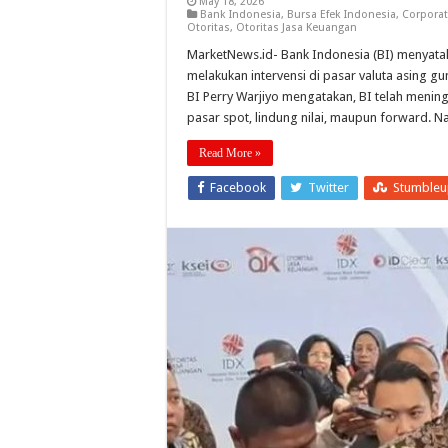
May 18, 2026
Bank Indonesia
,
Bursa Efek Indonesia
,
Corporat
Otoritas
,
Otoritas Jasa Keuangan
MarketNews.id- Bank Indonesia (BI) menyatak
melakukan intervensi di pasar valuta asing gu
BI Perry Warjiyo mengatakan, BI telah meningka
pasar spot, lindung nilai, maupun forward.
Read More »
Facebook
Twitter
Stumble