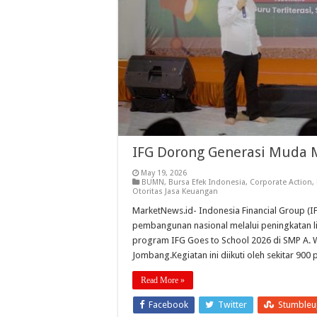
IFG Dorong Generasi Muda M
May 19, 2026
BUMN
,
Bursa Efek Indonesia
,
Corporate Action
,
Otoritas Jasa Keuangan
MarketNews.id- Indonesia Financial Group 
pembangunan nasional melalui peningkatan l
program IFG Goes to School 2026 di SMP A. 
Jombang.Kegiatan ini diikuti oleh sekitar 900 
Read More »
Facebook
Twitter
Stumble