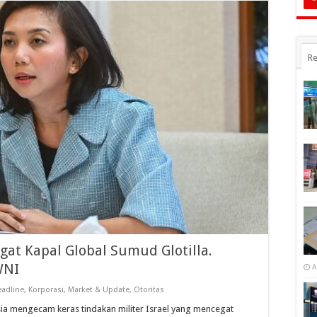
Re
gat Kapal Global Sumud Glotilla.
WNI
A
adline
,
Korporasi
,
Market & Update
,
Otoritas
ia mengecam keras tindakan militer Israel yang mencegat