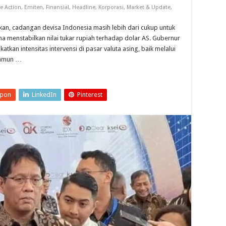
e Action
,
Emiten
,
Finansial
,
Headline
,
Korporasi
,
Market & Update
,
an, cadangan devisa Indonesia masih lebih dari cukup untuk
na menstabilkan nilai tukar rupiah terhadap dolar AS. Gubernur
tkan intensitas intervensi di pasar valuta asing, baik melalui
 Namun …
upon
LinkedIn
Pinterest