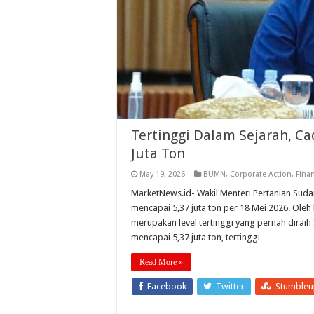
Tertinggi Dalam Sejarah, C
Juta Ton
May 19, 2026
BUMN
,
Corporate Action
,
Finan
MarketNews.id- Wakil Menteri Pertanian Su
mencapai 5,37 juta ton per 18 Mei 2026. Oleh 
merupakan level tertinggi yang pernah dirai
mencapai 5,37 juta ton, tertinggi …
Read More »
Facebook
Twitter
Stumble