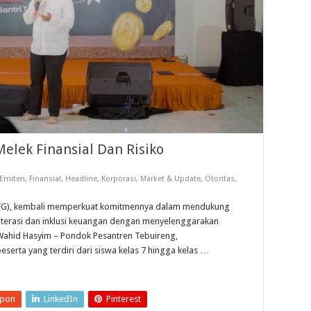
elek Finansial Dan Risiko
Emiten
,
Finansial
,
Headline
,
Korporasi
,
Market & Update
,
Otoritas
,
(IFG), kembali memperkuat komitmennya dalam mendukung
iterasi dan inklusi keuangan dengan menyelenggarakan
Wahid Hasyim – Pondok Pesantren Tebuireng,
peserta yang terdiri dari siswa kelas 7 hingga kelas …
upon
LinkedIn
Pinterest