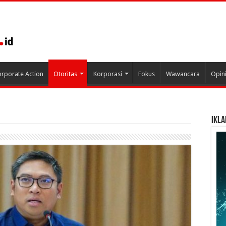
rporate Action
Otoritas
Korporasi
Fokus
Wawancara
Opin
IKLA