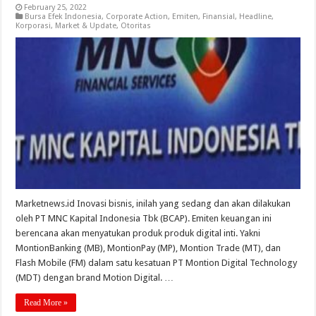
February 25, 2022
Bursa Efek Indonesia
,
Corporate Action
,
Emiten
,
Finansial
,
Headline
,
Korporasi
,
Market & Update
,
Otoritas
Marketnews.id Inovasi bisnis, inilah yang sedang dan akan dilakukan
oleh PT MNC Kapital Indonesia Tbk (BCAP). Emiten keuangan ini
berencana akan menyatukan produk produk digital inti. Yakni
MontionBanking (MB), MontionPay (MP), Montion Trade (MT), dan
Flash Mobile (FM) dalam satu kesatuan PT Montion Digital Technology
(MDT) dengan brand Motion Digital. …
Read More »