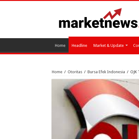
Home
Headline
Market & Update
Cor
Home
/
Otoritas
/
Bursa Efek Indonesia
/
OJK 