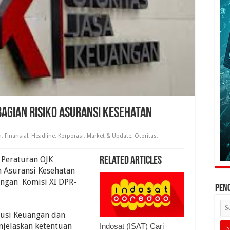
agian Risiko Asuransi Kesehatan
n
,
Finansial
,
Headline
,
Korporasi
,
Market & Update
,
Otoritas
,
 Peraturan OJK
Related Articles
m Asuransi Kesehatan
engan Komisi XI DPR-
PEN
klusi Keuangan dan
njelaskan ketentuan
Indosat (ISAT) Cari