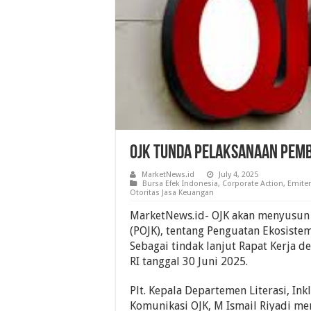
OJK Tunda Pelaksanaan Pemb
MarketNews.id
July 4, 2025
Bursa Efek Indonesia
,
Corporate Action
,
Emite
Otoritas Jasa Keuangan
MarketNews.id- OJK akan menyusun
(POJK), tentang Penguatan Ekosiste
Sebagai tindak lanjut Rapat Kerja d
RI tanggal 30 Juni 2025.
Plt. Kepala Departemen Literasi, In
Komunikasi OJK, M Ismail Riyadi me