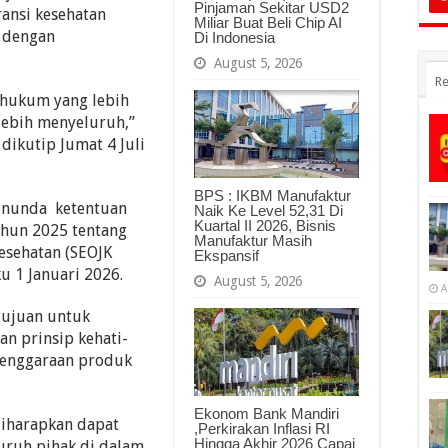
Pinjaman Sekitar USD2
ansi kesehatan
Miliar Buat Beli Chip AI
f dengan
Di Indonesia
August 5, 2026
Re
 hukum yang lebih
lebih menyeluruh,”
dikutip Jumat 4 Juli
BPS : IKBM Manufaktur
enunda ketentuan
Naik Ke Level 52,31 Di
Kuartal II 2026, Bisnis
ahun 2025 tentang
Manufaktur Masih
esehatan (SEOJK
Ekspansif
ku 1 Januari 2026.
August 5, 2026
A
tujuan untuk
an prinsip kehati-
elenggaraan produk
Ekonom Bank Mandiri
diharapkan dapat
,Perkirakan Inflasi RI
Hingga Akhir 2026 Capai
uruh pihak di dalam