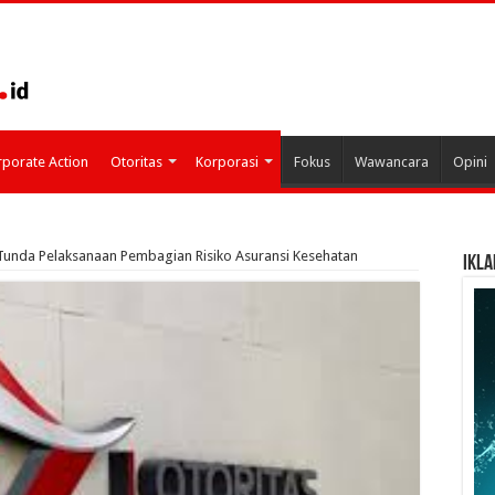
porate Action
Otoritas
Korporasi
Fokus
Wawancara
Opini
Tunda Pelaksanaan Pembagian Risiko Asuransi Kesehatan
IKLA