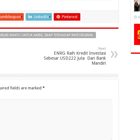
tumbleupon
LinkedIn
Pinterest
A
ILIKI WAKTU UNTUK AMBIL SIKAP TERHADAP INVESTASINYA.
Next
ENRG Raih Kredit Investasi
Sebesar USD222 Juta Dari Bank
Mandiri
uired fields are marked
*