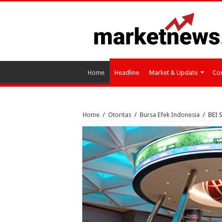
Home
Headline
Market & Update
Cor
Home
/
Otoritas
/
Bursa Efek Indonesia
/
BEI 