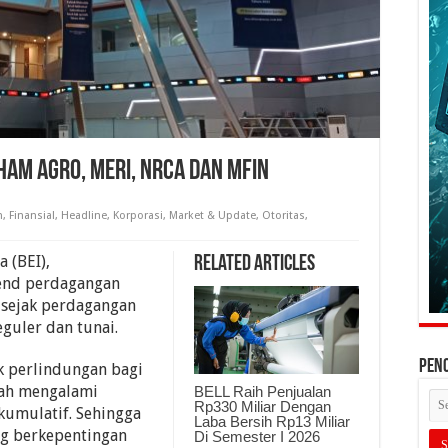
am AGRO, MERI, NRCA Dan MFIN
n
,
Finansial
,
Headline
,
Korporasi
,
Market & Update
,
Otoritas
,
 (BEI),
Related Articles
end perdagangan
sejak perdagangan
eguler dan tunai.
PEN
k perlindungan bagi
lah mengalami
BELL Raih Penjualan
Rp330 Miliar Dengan
kumulatif. Sehingga
Laba Bersih Rp13 Miliar
ng berkepentingan
Di Semester I 2026