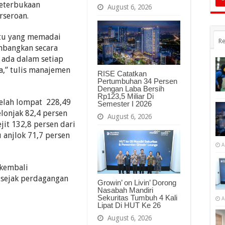
keterbukaan
August 6, 2026
rseroan.
tu yang memadai
Re
mbangkan secara
 ada dalam setiap
a,” tulis manajemen
RISE Catatkan
Pertumbuhan 34 Persen
Dengan Laba Bersih
Rp123,5 Miliar Di
telah lompat 228,49
Semester I 2026
lonjak 82,4 persen
August 6, 2026
jit 132,8 persen dari
 anjlok 71,7 persen
A
 kembali
sejak perdagangan
Growin’ on Livin’ Dorong
Nasabah Mandiri
Sekuritas Tumbuh 4 Kali
A
Lipat Di HUT Ke 26
August 6, 2026