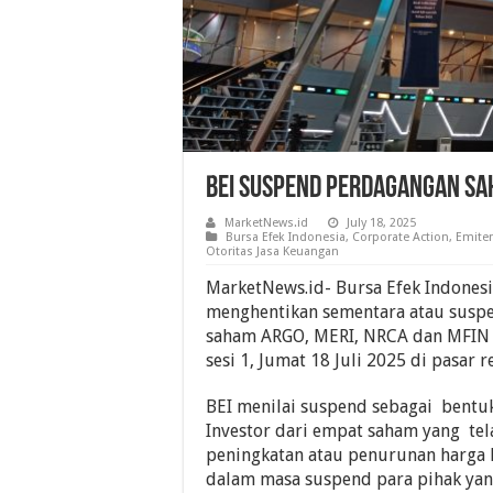
BEI Suspend Perdagangan Sah
MarketNews.id
July 18, 2025
Bursa Efek Indonesia
,
Corporate Action
,
Emite
Otoritas Jasa Keuangan
MarketNews.id- Bursa Efek Indonesia
menghentikan sementara atau susp
saham ARGO, MERI, NRCA dan MFIN 
sesi 1, Jumat 18 Juli 2025 di pasar r
BEI menilai suspend sebagai bentu
Investor dari empat saham yang te
peningkatan atau penurunan harga 
dalam masa suspend para pihak ya