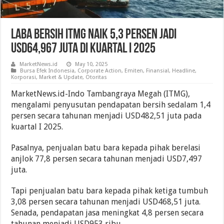
Laba Bersih ITMG Naik 5,3 Persen Jadi
USD64,967 Juta Di Kuartal I 2025
MarketNews.id
May 10, 2025
Bursa Efek Indonesia
,
Corporate Action
,
Emiten
,
Finansial
,
Headline
,
Korporasi
,
Market & Update
,
Otoritas
MarketNews.id-Indo Tambangraya Megah (ITMG),
mengalami penyusutan pendapatan bersih sedalam 1,4
persen secara tahunan menjadi USD482,51 juta pada
kuartal I 2025.
Pasalnya, penjualan batu bara kepada pihak berelasi
anjlok 77,8 persen secara tahunan menjadi USD7,497
juta.
Tapi penjualan batu bara kepada pihak ketiga tumbuh
3,08 persen secara tahunan menjadi USD468,51 juta.
Senada, pendapatan jasa meningkat 4,8 persen secara
tahunan menjadi USD953 ribu.