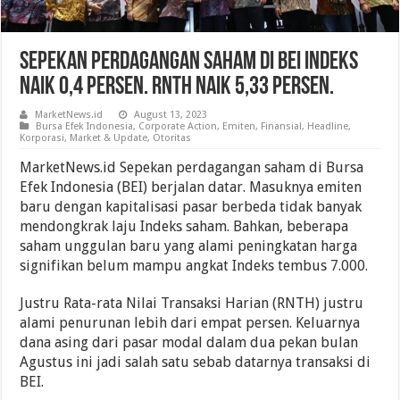
Sepekan Perdagangan Saham Di BEI Indeks
Naik 0,4 Persen. RNTH Naik 5,33 Persen.
MarketNews.id
August 13, 2023
Bursa Efek Indonesia
,
Corporate Action
,
Emiten
,
Finansial
,
Headline
,
Korporasi
,
Market & Update
,
Otoritas
MarketNews.id Sepekan perdagangan saham di Bursa
Efek Indonesia (BEI) berjalan datar. Masuknya emiten
baru dengan kapitalisasi pasar berbeda tidak banyak
mendongkrak laju Indeks saham. Bahkan, beberapa
saham unggulan baru yang alami peningkatan harga
signifikan belum mampu angkat Indeks tembus 7.000.
Justru Rata-rata Nilai Transaksi Harian (RNTH) justru
alami penurunan lebih dari empat persen. Keluarnya
dana asing dari pasar modal dalam dua pekan bulan
Agustus ini jadi salah satu sebab datarnya transaksi di
BEI.