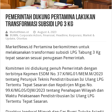
Pemerintah Dukung Pertamina Lakukan
Transformasi Subsidi LPG 3 Kg
MarketNews.id
August 4, 2023
BUMN
,
Corporate Action
,
Finansial
,
Headline
,
Korporasi
,
Market &
Update
,
Otoritas
MarketNews.id Pertamina berkomitmen untuk
melaksanakan transformasi subsidi LPG Tabung 3 Kg
tepat sasaran sesuai penugasan Pemerintah.
Komitmen ini didukung penuh Pemerintah dengan
terbitnya Kepmen ESDM No. 37.K/MG.01/MEM.M/2023
tentang Petunjuk Teknis Pendistribusian Isi Ulang LPG
Tertentu Tepat Sasaran dan Kepdirjen Migas No.
99.K/MG.05/DJM/2023 tentang Penahapan Wilayah dan
Waktu Pelaksanaan Pendistribusian Isi Ulang LPG
Tertentu Tepat Sasaran.
Direktur Jenderal Minyak dan Gas Bumi Tutuka Ariadji