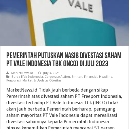
Pemerintah Putuskan Nasib Divestasi Saham
PT Vale Indonesia Tbk (INCO) Di Juli 2023
MarketNews.id
July 3, 2023
Bursa Efek Indonesia
,
Corporate Action
,
Emiten
,
Finansial
,
Headline
,
Korporasi
,
Market & Update
,
Otoritas
MarketNews.id Tidak jauh berbeda dengan sikap
Pemerintah atas divestasi saham PT Freeport Indonesia,
divestasi terhadap PT Vale Indonesia Tbk (INCO) tidak
akan jauh berbeda. Pemerintah berharap, pemegang
saham mayoritas PT Vale Indonesia dapat merealisasi
divestasi sahamnya kepada Pemerintah Indonesia
hingga kepemilikan Pemerintah mencapai 51 persen.