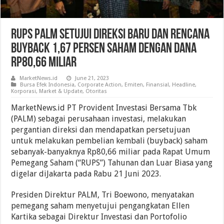
RUPS PALM Setujui Direksi Baru Dan Rencana
Buyback 1,67 Persen Saham Dengan Dana
Rp80,66 Miliar
MarketNews.id
June 21, 2023
Bursa Efek Indonesia
,
Corporate Action
,
Emiten
,
Finansial
,
Headline
,
Korporasi
,
Market & Update
,
Otoritas
MarketNews.id PT Provident Investasi Bersama Tbk
(PALM) sebagai perusahaan investasi, melakukan
pergantian direksi dan mendapatkan persetujuan
untuk melakukan pembelian kembali (buyback) saham
sebanyak-banyaknya Rp80,66 miliar pada Rapat Umum
Pemegang Saham (“RUPS”) Tahunan dan Luar Biasa yang
digelar diJakarta pada Rabu 21 Juni 2023.
Presiden Direktur PALM, Tri Boewono, menyatakan
pemegang saham menyetujui pengangkatan Ellen
Kartika sebagai Direktur Investasi dan Portofolio