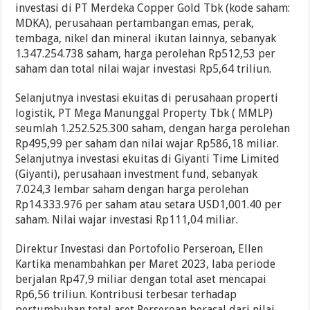
investasi di PT Merdeka Copper Gold Tbk (kode saham:
MDKA), perusahaan pertambangan emas, perak,
tembaga, nikel dan mineral ikutan lainnya, sebanyak
1.347.254.738 saham, harga perolehan Rp512,53 per
saham dan total nilai wajar investasi Rp5,64 triliun.
Selanjutnya investasi ekuitas di perusahaan properti
logistik, PT Mega Manunggal Property Tbk ( MMLP)
seumlah 1.252.525.300 saham, dengan harga perolehan
Rp495,99 per saham dan nilai wajar Rp586,18 miliar.
Selanjutnya investasi ekuitas di Giyanti Time Limited
(Giyanti), perusahaan investment fund, sebanyak
7.024,3 lembar saham dengan harga perolehan
Rp14.333.976 per saham atau setara USD1,001.40 per
saham. Nilai wajar investasi Rp111,04 miliar.
Direktur Investasi dan Portofolio Perseroan, Ellen
Kartika menambahkan per Maret 2023, laba periode
berjalan Rp47,9 miliar dengan total aset mencapai
Rp6,56 triliun. Kontribusi terbesar terhadap
pertumbuhan total aset Perseroan berasal dari nilai