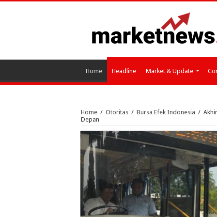
Home
Headline
Market & Update
Cor
Home
/
Otoritas
/
Bursa Efek Indonesia
/
Akhi
Depan