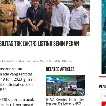
litas Tbk (VKTR) Listing Senin Pekan
n
,
Finansial
,
Headline
,
Korporasi
,
Market & Update
,
Otoritas
usahaan atau
Related Articles
h ada yang tercatat
 19 Juni 2023 giliran
akan dicatatkan dan
PEN
BEI.
KTR) salah satu anak
IHSG Kembali Naik 1,04
Persen Ke Level 6.409
s listrik pertama di