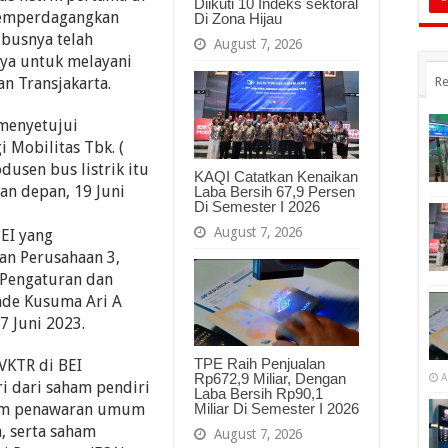
Diikuti 10 Indeks sektoral
memperdagangkan
Di Zona Hijau
 busnya telah
August 7, 2026
nya untuk melayani
n Transjakarta.
Re
 menyetujui
 Mobilitas Tbk. (
usen bus listrik itu
KAQI Catatkan Kenaikan
kan depan, 19 Juni
Laba Bersih 67,9 Persen
Di Semester I 2026
August 7, 2026
EI yang
ian Perusahaan 3,
 Pengaturan dan
ade Kusuma Ari A
7 Juni 2023.
TPE Raih Penjualan
VKTR di BEI
Rp672,9 Miliar, Dengan
A
ri dari saham pendiri
Laba Bersih Rp90,1
ham penawaran umum
Miliar Di Semester I 2026
, serta saham
August 7, 2026