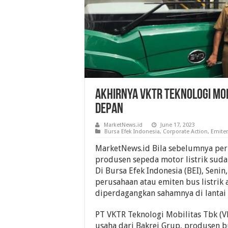
Akhirnya VKTR Teknologi Mobi
Depan
MarketNews.id
June 17, 2023
Bursa Efek Indonesia
,
Corporate Action
,
Emite
MarketNews.id Bila sebelumnya per
produsen sepeda motor listrik suda
Di Bursa Efek Indonesia (BEI), Senin,
perusahaan atau emiten bus listrik 
diperdagangkan sahamnya di lantai 
PT VKTR Teknologi Mobilitas Tbk (V
usaha dari Bakrei Grup, produsen bu