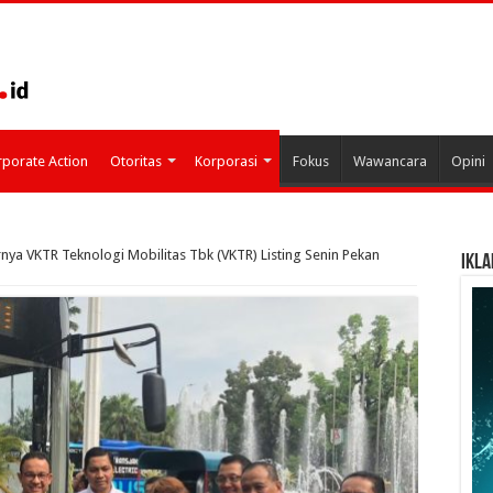
porate Action
Otoritas
Korporasi
Fokus
Wawancara
Opini
rnya VKTR Teknologi Mobilitas Tbk (VKTR) Listing Senin Pekan
IKLA