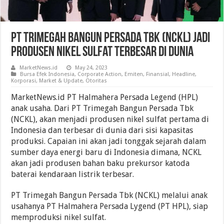
PT Trimegah Bangun Persada Tbk (NCKL) Jadi
Produsen Nikel Sulfat Terbesar Di Dunia
MarketNews.id
May 24, 2023
Bursa Efek Indonesia
,
Corporate Action
,
Emiten
,
Finansial
,
Headline
,
Korporasi
,
Market & Update
,
Otoritas
MarketNews.id PT Halmahera Persada Legend (HPL)
anak usaha. Dari PT Trimegah Bangun Persada Tbk
(NCKL), akan menjadi produsen nikel sulfat pertama di
Indonesia dan terbesar di dunia dari sisi kapasitas
produksi. Capaian ini akan jadi tonggak sejarah dalam
sumber daya energi baru di Indonesia dimana, NCKL
akan jadi produsen bahan baku prekursor katoda
baterai kendaraan listrik terbesar.
PT Trimegah Bangun Persada Tbk (NCKL) melalui anak
usahanya PT Halmahera Persada Lygend (PT HPL), siap
memproduksi nikel sulfat.