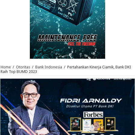
Home
/
Otoritas
/
Bank Indonesia
/
Pertahankan Kinerja Ciamik, Bank DKI
Raih Top BUMD 2023