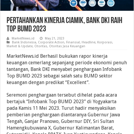
Pertahankan Kinerja Ciamik, Bank DKI Raih
Top BUMD 2023
MarketNews.id
May 21, 2023
Bank Indonesia
,
Corporate Action
,
Finansial
,
Headline
,
Korporasi
,
Market & Update
,
Otoritas
,
Otoritas Jasa Keuangan
MarketNews.id Berhasil bukukan rapor kinerja
keuangan cemerlang sepanjang periode ekonomi penuh
tantangan, Bank DKI menyabet penghargaan Infobank
Top BUMD 2023 sebagai salah satu BUMD sektor
keuangan dengan predikat “Excellent”.
Seremoni penghargaan tersebut dihelat pada acara
bertajuk “Infobank Top BUMD 2023” di Yogyakarta
pada Kamis 11 Mei 2023. Turut hadir menyaksikan
pemberian penghargaan diantaranya Gubernur Jawa
Tengah, Ganjar Pranowo, Gubernur DIY, Sri Sultan
Hamengkubuwana X, Gubernur Kalimantan Barat,