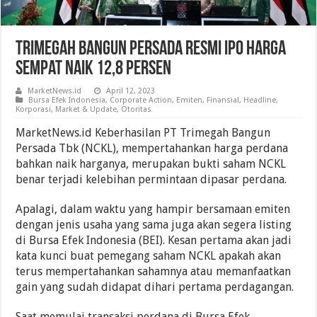
Trimegah Bangun Persada Resmi IPO Harga
Sempat Naik 12,8 Persen
MarketNews.id
April 12, 2023
Bursa Efek Indonesia
,
Corporate Action
,
Emiten
,
Finansial
,
Headline
,
Korporasi
,
Market & Update
,
Otoritas
MarketNews.id Keberhasilan PT Trimegah Bangun
Persada Tbk (NCKL), mempertahankan harga perdana
bahkan naik harganya, merupakan bukti saham NCKL
benar terjadi kelebihan permintaan dipasar perdana.
Apalagi, dalam waktu yang hampir bersamaan emiten
dengan jenis usaha yang sama juga akan segera listing
di Bursa Efek Indonesia (BEI). Kesan pertama akan jadi
kata kunci buat pemegang saham NCKL apakah akan
terus mempertahankan sahamnya atau memanfaatkan
gain yang sudah didapat dihari pertama perdagangan.
Saat memulai transaksi perdana di Bursa Efek