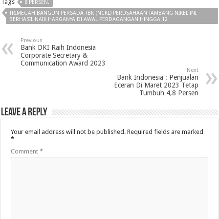
Tags
8 PERSEN.
TRIMEGAH BANGUN PERSADA TBK (NCKL) PERUSAHAAN TAMBANG NIKEL INI
BERHASIL NAIK HARGANYA DI AWAL PERDAGANGAN HINGGA 12
Previous
Bank DKI Raih Indonesia
Corporate Secretary &
Communication Award 2023
Next
Bank Indonesia : Penjualan
Eceran Di Maret 2023 Tetap
Tumbuh 4,8 Persen
Leave a Reply
Your email address will not be published.
Required fields are marked
*
Comment
*