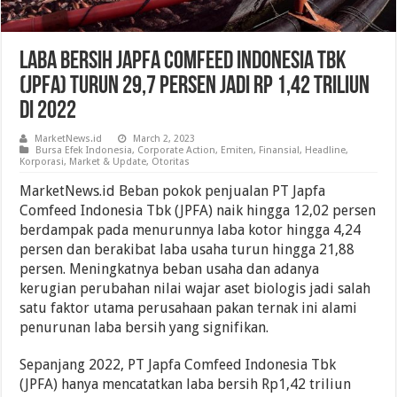
Laba Bersih Japfa Comfeed Indonesia Tbk
(JPFA) Turun 29,7 Persen Jadi Rp 1,42 Triliun
Di 2022
MarketNews.id
March 2, 2023
Bursa Efek Indonesia
,
Corporate Action
,
Emiten
,
Finansial
,
Headline
,
Korporasi
,
Market & Update
,
Otoritas
MarketNews.id Beban pokok penjualan PT Japfa
Comfeed Indonesia Tbk (JPFA) naik hingga 12,02 persen
berdampak pada menurunnya laba kotor hingga 4,24
persen dan berakibat laba usaha turun hingga 21,88
persen. Meningkatnya beban usaha dan adanya
kerugian perubahan nilai wajar aset biologis jadi salah
satu faktor utama perusahaan pakan ternak ini alami
penurunan laba bersih yang signifikan.
Sepanjang 2022, PT Japfa Comfeed Indonesia Tbk
(JPFA) hanya mencatatkan laba bersih Rp1,42 triliun