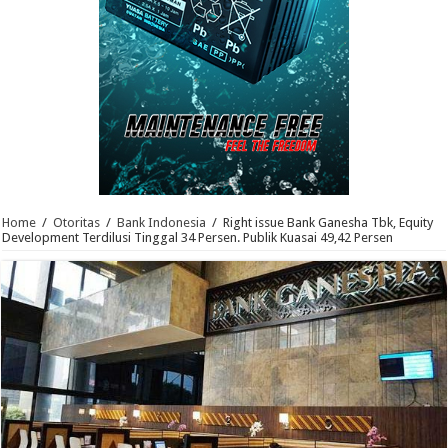
Home
/
Otoritas
/
Bank Indonesia
/
Right issue Bank Ganesha Tbk, Equity
Development Terdilusi Tinggal 34 Persen. Publik Kuasai 49,42 Persen