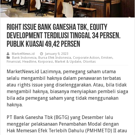
Right issue Bank Ganesha Tbk, Equity
Development Terdilusi Tinggal 34 Persen.
Publik Kuasai 49,42 Persen
MarketNews.id
January 9, 2023
Bank Indonesia
,
Bursa Efek Indonesia
,
Corporate Action
,
Emiten
,
Finansial
,
Headline
,
Korporasi
,
Market & Update
,
Otoritas
MarketNews.id Lazimnya, pemegang saham utama
selalu mengambil haknya dalam penawaran terbatas
atau rights issue yang diselenggarakan. Atau, bila tidak
mengambil haknya, biasanya menyiapkan pembeli siaga
bila ada pemegang saham yang tidak menggunakan
haknya.
PT Bank Ganesha Tbk (BGTG) yang Desember lalu
menggelar pelaksanaan Penambahan Modal dengan
Hak Memesan Efek Terlebih Dahulu (PMHMETD) II atau