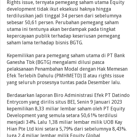
Rights issue, ternyata pemegang saham utama Equity
development tidak ikut eksekusi haknya hingga
terdilusikan jadi tinggal 34 persen dari sebelumnya
sebesar 50,61 persen. Perubahan pemegang saham
utama ini tentunya akan berdampak pada tingkat
kepercayaan publik terhadap keseriusan pemegang
saham lama terhadap bisnis BGTG.
Kepemilikan para pemegang saham utama di PT Bank
Ganesha Tbk (BGTG) mengalami dilusi pasca
pelaksanaan Penambahan Modal dengan Hak Memesan
Efek Terlebih Dahulu (PMHMETD) II atau rights issue
yang seluruh prosesnya tuntas pada Desember lalu.
Berdasarkan laporan Biro Administrasi Efek PT Datindo
Entrycom yang dirilis situs BEI, Senin 9 Januari 2023
kepemilikan 8,33 miliar lembar saham oleh PT Equity
Development yang semula setara 50,61% terdilusi
menjadi 34%. Lalu 1,38 miliar lembar milik UOB Kay
Hian Pte Ltd kini setara 5,79% dari sebelumnya 8,43%.
Juga 2,4 miliar lembar milik Equity Global