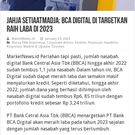
Jahja Setiaatmadja: BCA Digital Di Targetkan
Raih Laba Di 2023
MarketNews.id
January 29, 2023
Bursa Efek Indonesia
,
Corporate Action
,
Emiten
,
Finansial
,
Headline
,
Korporasi
,
Market & Update
,
Otoritas
MarketNews.id Perlahan tapi pasti, jumlah nasabah
digital Bank Central Asia Tbk (BBCA) hingga akhir 2022
sudah tembus 1,1 juta nasabah. Dalam tahun ini, BCA
Digital sudah dapat meraih laba dan semakin masif
menyalurkan kredit. Seperti diketahui, hingga akhir
2022, jumlah dana yang berhasil dihimpun oleh
nasabah digital sudah tembus Rp6, 85 triliun dengan
portofolio kredit sebesar Rp 3,24 triliun.
PT Bank Cetral Asia Tbk. (BBCA) menargetkan PT Bank
BCA Digital akan meraih laba pada tahun 2023 sejalan
dengan jumlah nasabah yang terus bertumbuh.