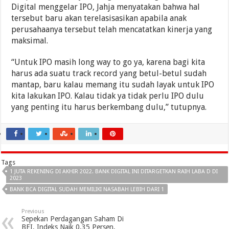
Digital menggelar IPO, Jahja menyatakan bahwa hal
tersebut baru akan terelasisasikan apabila anak
perusahaanya tersebut telah mencatatkan kinerja yang
maksimal.
“Untuk IPO masih long way to go ya, karena bagi kita
harus ada suatu track record yang betul-betul sudah
mantap, baru kalau memang itu sudah layak untuk IPO
kita lakukan IPO. Kalau tidak ya tidak perlu IPO dulu
yang penting itu harus berkembang dulu,” tutupnya.
Tags
1 JUTA REKENING DI AKHIR 2022. BANK DIGITAL INI DITARGETKAN RAIH LABA D DI
2023
BANK BCA DIGITAL SUDAH MEMILIKI NASABAH LEBIH DARI 1
Previous
Sepekan Perdagangan Saham Di
BEI, Indeks Naik 0,35 Persen,