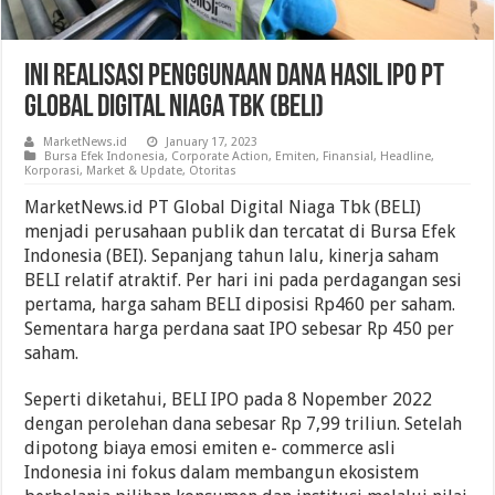
Ini Realisasi Penggunaan Dana Hasil IPO PT
Global Digital Niaga Tbk (BELI)
MarketNews.id
January 17, 2023
Bursa Efek Indonesia
,
Corporate Action
,
Emiten
,
Finansial
,
Headline
,
Korporasi
,
Market & Update
,
Otoritas
MarketNews.id PT Global Digital Niaga Tbk (BELI)
menjadi perusahaan publik dan tercatat di Bursa Efek
Indonesia (BEI). Sepanjang tahun lalu, kinerja saham
BELI relatif atraktif. Per hari ini pada perdagangan sesi
pertama, harga saham BELI diposisi Rp460 per saham.
Sementara harga perdana saat IPO sebesar Rp 450 per
saham.
Seperti diketahui, BELI IPO pada 8 Nopember 2022
dengan perolehan dana sebesar Rp 7,99 triliun. Setelah
dipotong biaya emosi emiten e- commerce asli
Indonesia ini fokus dalam membangun ekosistem