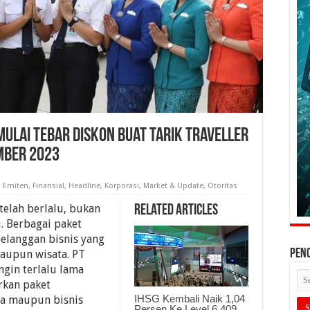
Mulai Tebar Diskon Buat Tarik Traveller
mber 2023
,
Emiten
,
Finansial
,
Headline
,
Korporasi
,
Market & Update
,
Otoritas
telah berlalu, bukan
Related Articles
. Berbagai paket
elanggan bisnis yang
PEN
maupun wisata. PT
ngin terlalu lama
kan paket
IHSG Kembali Naik 1,04
ta maupun bisnis
Persen Ke Level 6.409