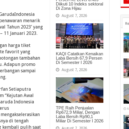
Diikuti 10 Indeks sektoral
Di Zona Hijau
 GarudaIndonesia
August 7, 2026
 penawaran menarik
Re
wal Tahun 2023’ yang
 – 11 Januari 2023.
gan harga tiket
te favorit yang
KAQI Catatkan Kenaikan
 potongan tambahan
Laba Bersih 67,9 Persen
Di Semester I 2026
bu. Adapun promo
August 7, 2026
nerbangan sampai
ng.
rfan Setiaputra
m “Kejutan Awal
aruda Indonesia
TPE Raih Penjualan
terus
A
Rp672,9 Miliar, Dengan
mengakselerasikan
Laba Bersih Rp90,1
nya di tengah
Miliar Di Semester I 2026
 kembali pulih saat
August 7, 2026