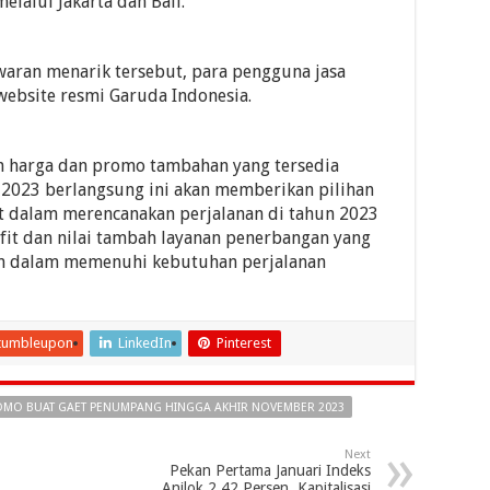
elalui Jakarta dan Bali.
ran menarik tersebut, para pengguna jasa
website resmi Garuda Indonesia.
n harga dan promo tambahan yang tersedia
 2023 berlangsung ini akan memberikan pilihan
t dalam merencanakan perjalanan di tahun 2023
fit dan nilai tambah layanan penerbangan yang
kan dalam memenuhi kebutuhan perjalanan
tumbleupon
LinkedIn
Pinterest
PROMO BUAT GAET PENUMPANG HINGGA AKHIR NOVEMBER 2023
Next
Pekan Pertama Januari Indeks
Anjlok 2,42 Persen, Kapitalisasi