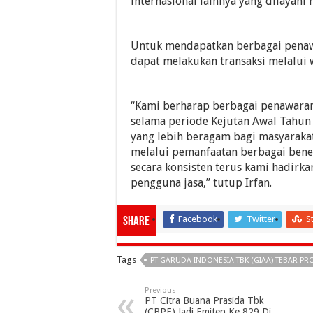
internasional lainnya yang dilayani m
Untuk mendapatkan berbagai penawa
dapat melakukan transaksi melalui 
“Kami berharap berbagai penawara
selama periode Kejutan Awal Tahun
yang lebih beragam bagi masyaraka
melalui pemanfaatan berbagai bene
secara konsisten terus kami hadir
pengguna jasa,” tutup Irfan.
Facebook
Twitter
S
Share
Tags
PT GARUDA INDONESIA TBK (GIAA) TEBAR 
Previous
PT Citra Buana Prasida Tbk
(CBPE) Jadi Emiten Ke 829 Di