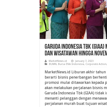
Garuda Indonesia Tbk (GIAA) 
Dan Wisatawan Hingga Nove
MarketNews.id
January 7, 2023
BUMN
,
Bursa Efek Indonesia
,
Corporate Action
MarketNews.id Liburan akhir tahun 
berarti bisnis penerbangan berhenti
promosi mulai ditawarkan kepada p
akan melakukan perjalanan bisnis 
Garuda Indonesia Tbk (GIAA) tidak i
menanti pelanggan dengan menawar
perjalanan murah buat tujuan wisa