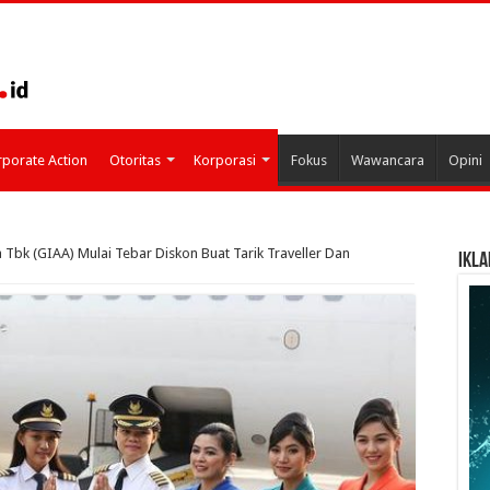
porate Action
Otoritas
Korporasi
Fokus
Wawancara
Opini
Tbk (GIAA) Mulai Tebar Diskon Buat Tarik Traveller Dan
IKLA