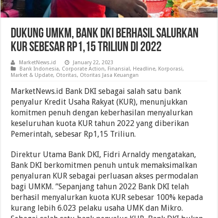
Dukung UMKM, Bank DKI Berhasil Salurkan
KUR Sebesar Rp1,15 Triliun Di 2022
MarketNews.id
January 22, 2023
Bank Indonesia
,
Corporate Action
,
Finansial
,
Headline
,
Korporasi
,
Market & Update
,
Otoritas
,
Otoritas Jasa Keuangan
MarketNews.id Bank DKI sebagai salah satu bank
penyalur Kredit Usaha Rakyat (KUR), menunjukkan
komitmen penuh dengan keberhasilan menyalurkan
keseluruhan kuota KUR tahun 2022 yang diberikan
Pemerintah, sebesar Rp1,15 Triliun.
Direktur Utama Bank DKI, Fidri Arnaldy mengatakan,
Bank DKI berkomitmen penuh untuk memaksimalkan
penyaluran KUR sebagai perluasan akses permodalan
bagi UMKM. ”Sepanjang tahun 2022 Bank DKI telah
berhasil menyalurkan kuota KUR sebesar 100% kepada
kurang lebih 6.023 pelaku usaha UMK dan Mikro.