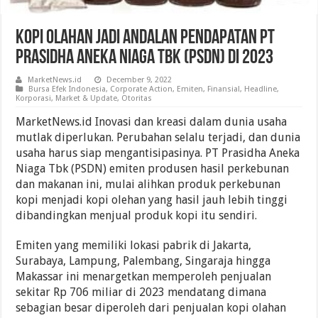
Kopi Olahan Jadi Andalan Pendapatan PT
Prasidha Aneka Niaga Tbk (PSDN) DI 2023
MarketNews.id
December 9, 2022
Bursa Efek Indonesia
,
Corporate Action
,
Emiten
,
Finansial
,
Headline
,
Korporasi
,
Market & Update
,
Otoritas
MarketNews.id Inovasi dan kreasi dalam dunia usaha
mutlak diperlukan. Perubahan selalu terjadi, dan dunia
usaha harus siap mengantisipasinya. PT Prasidha Aneka
Niaga Tbk (PSDN) emiten produsen hasil perkebunan
dan makanan ini, mulai alihkan produk perkebunan
kopi menjadi kopi olehan yang hasil jauh lebih tinggi
dibandingkan menjual produk kopi itu sendiri.
Emiten yang memiliki lokasi pabrik di Jakarta,
Surabaya, Lampung, Palembang, Singaraja hingga
Makassar ini menargetkan memperoleh penjualan
sekitar Rp 706 miliar di 2023 mendatang dimana
sebagian besar diperoleh dari penjualan kopi olahan