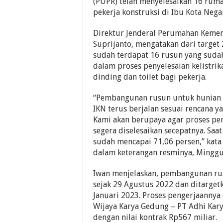
(PUPR) telah menyelesaikan 16 rum
pekerja konstruksi di Ibu Kota Nega
Direktur Jenderal Perumahan Kemen
Suprijanto, mengatakan dari target 2
sudah terdapat 16 rusun yang suda
dalam proses penyelesaian kelistri
dinding dan toilet bagi pekerja.
“Pembangunan rusun untuk hunian p
IKN terus berjalan sesuai rencana ya
Kami akan berupaya agar proses p
segera diselesaikan secepatnya. Saat
sudah mencapai 71,06 persen,” kata 
dalam keterangan resminya, Mingg
Iwan menjelaskan, pembangunan rus
sejak 29 Agustus 2022 dan ditargetk
Januari 2023. Proses pengerjaannya
Wijaya Karya Gedung – PT Adhi Kary
dengan nilai kontrak Rp567 miliar.