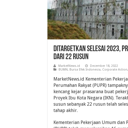
Ditargetkan Selesai 2023, P
Dari 22 Rusun
MarketNews.id
December 18, 2022
BUMN
,
Bursa Efek Indonesia
,
Corporate Action
MarketNews.id Kementerian Peker
Perumahan Rakyat (PUPR) tampakny
kencang kejar prasarana buat pekerj
Proyek Ibu Kota Negara (IKN). Tera
susun sebanyak 22 rusun telah sele
tahap akhir.
Kementerian Pekerjaan Umum dan 