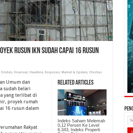
royek Rusun IKN Sudah Capai 16 Rusun
,
Emiten
,
Finansial
,
Headline
,
Korporasi
,
Market & Update
,
Otoritas
jaan Umum dan
Related Articles
a sudah belari
a yang terlibat di
khir, proyek rumah
sai 16 rusun dalam
PEN
Indeks Saham Melemah
0,12 Persen Ke Level
Perumahan Rakyat
6.343, Indeks Properti