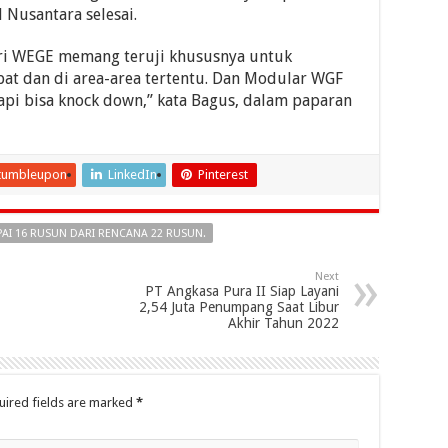
Nusantara selesai.
ri WEGE memang teruji khususnya untuk
pat dan di area-area tertentu. Dan Modular WGF
tapi bisa knock down,” kata Bagus, dalam paparan
tumbleupon
LinkedIn
Pinterest
PAI 16 RUSUN DARI RENCANA 22 RUSUN.
Next
PT Angkasa Pura II Siap Layani
2,54 Juta Penumpang Saat Libur
Akhir Tahun 2022
uired fields are marked
*