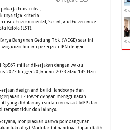
August 6, 2026
ekerja konstruksi,
A
tnya tiga kriteria
insip Environmental, Social, and Governance
ta Kelola (LST).
Karya Bangunan Gedung Tbk. (WEGE) saat ini
A
angunan hunian pekerja di IKN dengan
ai Rp567 miliar dikerjakan dengan waktu
us 2022 hingga 20 Januari 2023 atau 145 Hari
erjaan design and build, landscape dan
engerjakan 12 tower dengan menggunakan
unit yang didalamnya sudah termasuk MEP dan
ti tempat tidur dan lainnya.
i Setyana, menjelaskan bahwa pembangunan
kan teknologi Modular ini nantinya dapat dialih