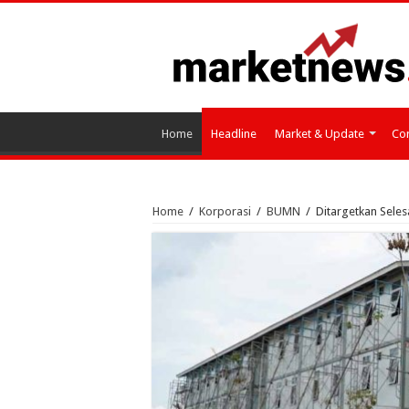
Home
Headline
Market & Update
Cor
Home
/
Korporasi
/
BUMN
/
Ditargetkan Seles