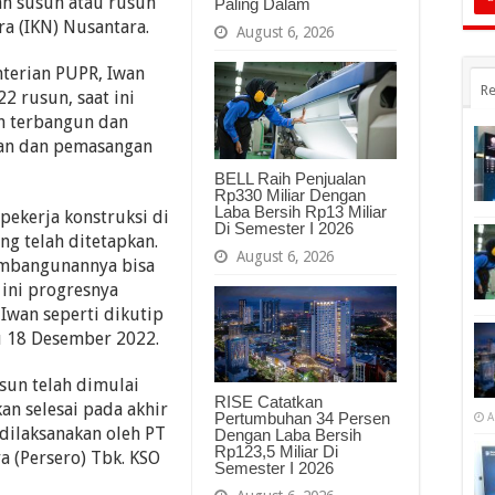
ah susun atau rusun
Paling Dalam
ra (IKN) Nusantara.
August 6, 2026
terian PUPR, Iwan
Re
2 rusun, saat ini
h terbangun dan
kan dan pemasangan
BELL Raih Penjualan
Rp330 Miliar Dengan
Laba Bersih Rp13 Miliar
ekerja konstruksi di
Di Semester I 2026
ng telah ditetapkan.
August 6, 2026
embangunannya bisa
 ini progresnya
Iwan seperti dikutip
u 18 Desember 2022.
un telah dimulai
RISE Catatkan
an selesai pada akhir
Pertumbuhan 34 Persen
A
 dilaksanakan oleh PT
Dengan Laba Bersih
Rp123,5 Miliar Di
a (Persero) Tbk. KSO
Semester I 2026