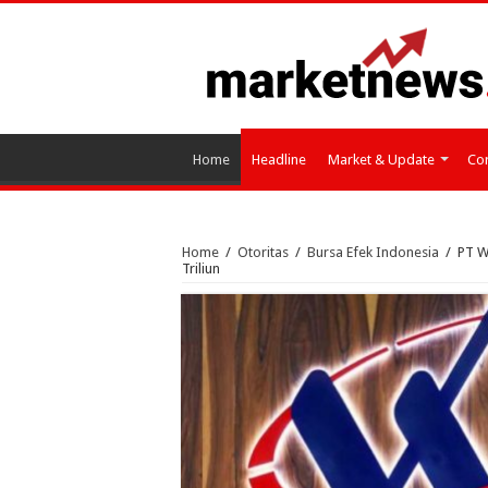
Home
Headline
Market & Update
Cor
Home
/
Otoritas
/
Bursa Efek Indonesia
/
PT W
Triliun