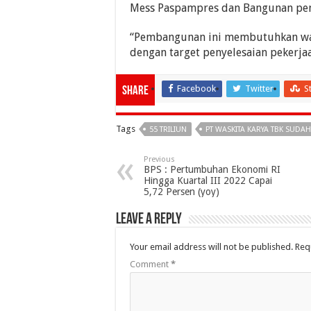
Mess Paspampres dan Bangunan pe
“Pembangunan ini membutuhkan wa
dengan target penyelesaian pekerja
Facebook
Twitter
S
Share
Tags
55 TRILIUN
PT WASKITA KARYA TBK SUDAH
Previous
BPS : Pertumbuhan Ekonomi RI
Hingga Kuartal III 2022 Capai
5,72 Persen (yoy)
Leave a Reply
Your email address will not be published.
Req
Comment
*