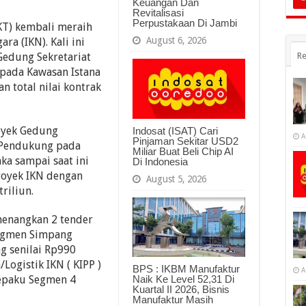
Keuangan Dan
Revitalisasi
Perpustakaan Di Jambi
KT) kembali meraih
August 6, 2026
ra (IKN). Kali ini
Gedung Sekretariat
Re
pada Kawasan Istana
 total nilai kontrak
oyek Gedung
Indosat (ISAT) Cari
A
Pinjaman Sekitar USD2
 Pendukung pada
Miliar Buat Beli Chip AI
ka sampai saat ini
Di Indonesia
oyek IKN dengan
August 5, 2026
riliun.
menangkan 2 tender
Segmen Simpang
g senilai Rp990
Logistik IKN ( KIPP )
BPS : IKBM Manufaktur
A
Sepaku Segmen 4
Naik Ke Level 52,31 Di
Kuartal II 2026, Bisnis
Manufaktur Masih