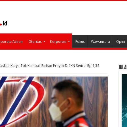
porate Action
Otoritas
Korporasi
Fokus
Wawancara
Opini
askita Karya Tbk Kembali Raihan Proyek Di IKN Senilai Rp 1,35
IKLA