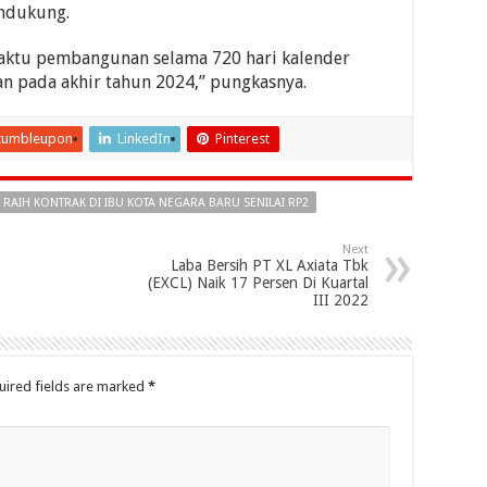
ndukung.
ktu pembangunan selama 720 hari kalender
an pada akhir tahun 2024,” pungkasnya.
tumbleupon
LinkedIn
Pinterest
 RAIH KONTRAK DI IBU KOTA NEGARA BARU SENILAI RP2
Next
Laba Bersih PT XL Axiata Tbk
(EXCL) Naik 17 Persen Di Kuartal
III 2022
uired fields are marked
*