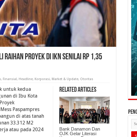
 Raihan Proyek Di IKN Senilai Rp 1,35
n
,
Finansial
,
Headline
,
Korporasi
,
Market & Update
,
Otoritas
k untuk kedua
Related Articles
unan di Ibu Kota
 Proyek
, Mess Paspampres
PEN
angun di atas tanah
unan 33.312 M2
Bank Danamon Dan
kerja atau pada 2024
OJK Gelar Literasi