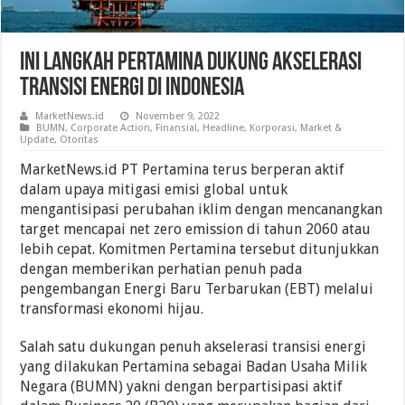
ini Langkah Pertamina Dukung Akselerasi
Transisi Energi Di Indonesia
MarketNews.id
November 9, 2022
BUMN
,
Corporate Action
,
Finansial
,
Headline
,
Korporasi
,
Market &
Update
,
Otoritas
MarketNews.id PT Pertamina terus berperan aktif
dalam upaya mitigasi emisi global untuk
mengantisipasi perubahan iklim dengan mencanangkan
target mencapai net zero emission di tahun 2060 atau
lebih cepat. Komitmen Pertamina tersebut ditunjukkan
dengan memberikan perhatian penuh pada
pengembangan Energi Baru Terbarukan (EBT) melalui
transformasi ekonomi hijau.
Salah satu dukungan penuh akselerasi transisi energi
yang dilakukan Pertamina sebagai Badan Usaha Milik
Negara (BUMN) yakni dengan berpartisipasi aktif