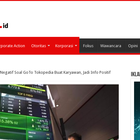
porate Action
Otoritas
Korporasi
Fokus
Wawancara
Opini
 Negatif Soal GoTo Tokopedia Buat Karyawan, Jadi Info Positif
IKLA