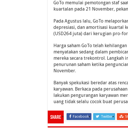
GoTo memulai pemotongan staf saa
kuartalan pada 21 November, pekan
Pada Agustus lalu, GoTo melaporka
depresiasi, dan amortisasi kuartal 
(USD264 juta) dari kerugian pro-fo
Harga saham GoTo telah kehilangan s
menyatakan sedang dalam pembicar
mereka secara trekontrol. Langkah 
penurunan saham ketika penguncian
November.
Banyak spekukasi beredar atas renc
karyawan. Berkaca pada perusahaan 
lakukan pengurangan karyawan meru
uang tidak selalu cocok buat perusa
Facebook
Twitter
S
Share