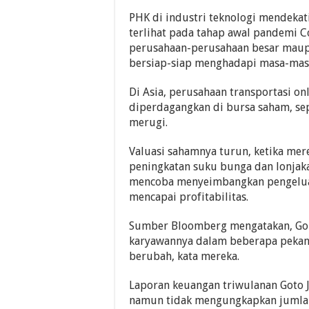
PHK di industri teknologi mendekati
terlihat pada tahap awal pandemi Co
perusahaan-perusahaan besar maupu
bersiap-siap menghadapi masa-masa
Di Asia, perusahaan transportasi o
diperdagangkan di bursa saham, sep
merugi.
Valuasi sahamnya turun, ketika me
peningkatan suku bunga dan lonjaka
mencoba menyeimbangkan pengelua
mencapai profitabilitas.
Sumber Bloomberg mengatakan, G
karyawannya dalam beberapa pekan
berubah, kata mereka.
Laporan keuangan triwulanan Goto J
namun tidak mengungkapkan jumlah 