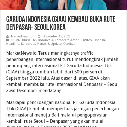
Garuda Indonesia (GIAA) Kembali Buka Rute
Denpasar- Seoul Korea
MarketNews.id
November 15, 2022
BUMN
,
Bursa Efek Indonesia
,
Corporate Action
,
Emiten
,
Finansial
,
Headline
,
Korporasi
,
Market & Update
,
Otoritas
MarketNews.id Terus meningkatnya traffic
penerbangan internasional turut mendongkrak jumlah
penumpang internasional PT Garuda Indonesia Tbk
(GIAA) hingga tumbuh lebih dari 500 persen di
September 2022 lalu. Atas dasar di atas, GIAA akan
kembali membuka rute internasional Denpasar – Seoul
awal Desember mendatang.
Maskapai penerbangan nasional PT Garuda Indonesia
Tbk (GIAA) kembali memperluas jaringan penerbangan
internasional menuju Bali melalui pengoperasian
kembali rute Seoul – Denpasar yang akan mulai