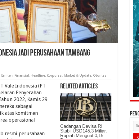
donesia Jadi Perusahaan Tambang
,
Emiten
,
Finansial
,
Headline
,
Korporasi
,
Market & Update
,
Otoritas
T Vale Indonesia (PT
Related Articles
Gelaran Penyerahan
Tahun 2022, Kamis 29
mereka sebagai
ik atas komitmen
PEN
area operasional
Cadangan Devisa RI
Stabil USD145,3 Miliar,
eb resmi perusahaan
Rupiah Menguat 0,15