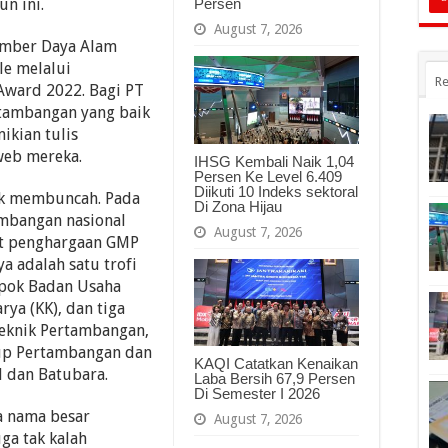
Persen
un ini.
August 7, 2026
Sumber Daya Alam
le melalui
Re
Award 2022. Bagi PT
rtambangan yang baik
ikian tulis
web mereka.
IHSG Kembali Naik 1,04
Persen Ke Level 6.409
Diikuti 10 Indeks sektoral
yak membuncah. Pada
Di Zona Hijau
ambangan nasional
August 7, 2026
at penghargaan GMP
 adalah satu trofi
mpok Badan Usaha
ya (KK), dan tiga
eknik Pertambangan,
up Pertambangan dan
KAQI Catatkan Kenaikan
l dan Batubara.
Laba Bersih 67,9 Persen
Di Semester I 2026
a nama besar
August 7, 2026
ga tak kalah