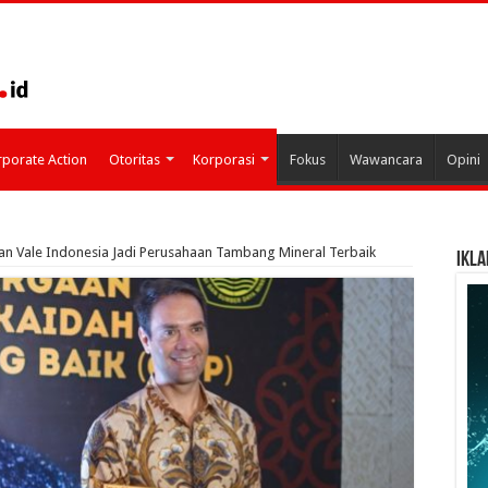
porate Action
Otoritas
Korporasi
Fokus
Wawancara
Opini
an Vale Indonesia Jadi Perusahaan Tambang Mineral Terbaik
IKLA