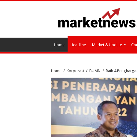
Home
Headline
Market & Update
Cor
Home
/
Korporasi
/
BUMN
/
Raih 4 Pengharga