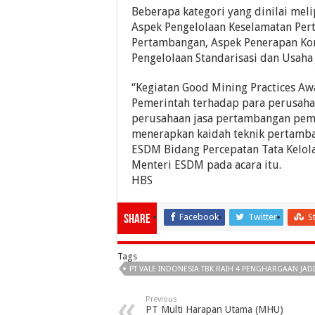
Beberapa kategori yang dinilai mel
Aspek Pengelolaan Keselamatan Pe
Pertambangan, Aspek Penerapan Kon
Pengelolaan Standarisasi dan Usaha
“Kegiatan Good Mining Practices Aw
Pemerintah terhadap para perusah
perusahaan jasa pertambangan pem
menerapkan kaidah teknik pertamba
ESDM Bidang Percepatan Tata Kelola
Menteri ESDM pada acara itu.
HBS
Facebook
Twitter
S
Share
Tags
PT VALE INDONESIA TBK RAIH 4 PENGHARGAAN JA
Previous
PT Multi Harapan Utama (MHU)