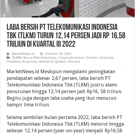
Laba Bersih PT Telekomunikasi Indonesia
Tbk (TLKM) Turun 12,14 Persen Jadi Rp 16,58
Triliun Di Kuartal III 2022
MarketNews.id
October 28, 2022
BUMN
,
Bursa Efek Indonesia
,
Corporate Action
,
Emiten
,
Finansial
,
Headline
,
Korporasi
,
Market & Update
,
Otoritas
MarketNews.id Meskipun mengalami peningkatan
pendapatan sebesar 2,67 persen, laba bersih PT
Telekomunikasi Indonesia Tbk (TLKM) justru alami
penurunan hingga 12,14 persen jadi Rp16, 58 triliun.
Begitu juga dengan laba usaha yang ikut menurun
hampir lima triliun.
Selama sembilan bulan pertama 2022, laba bersih PT
Telekomunikasi Indonesia Tbk (TLKM) melorot hingga
sebesar 12,14 persen (year-on-year) menjadi Rp16,58